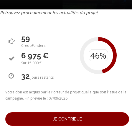
Retrouvez prochainement les actualités du projet
59
CredoFunders
6 975 €
Sur 15 000 €
32
jours
restants
Votre don est acquis par le Porteur de projet quelle que soit l'issue de la
campagne. Fin prévue le : 07/09/2026
JE CONTRIBUE