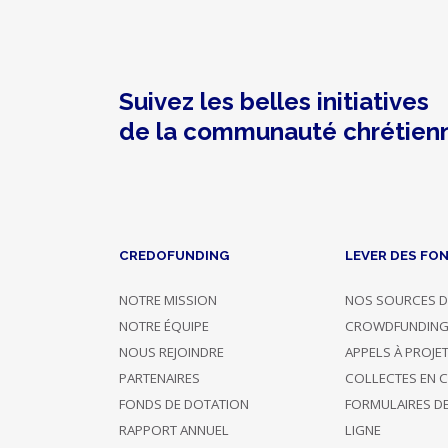
Dignité
de
la
personne
Dons,
Suivez les belles initiatives
contreparties
de la communauté chrétien
Photo
Nom
Confirmé
Description
Montant
CREDOFUNDING
LEVER DES FO
19/04/2019
Soutient 3
NOTRE MISSION
NOS SOURCES D
900 €
22:17
projets
NOTRE ÉQUIPE
CROWDFUNDIN
NOUS REJOINDRE
APPELS À PROJE
17/04/2019
Soutient 5
PARTENAIRES
COLLECTES EN 
30 €
12:48
projets
FONDS DE DOTATION
FORMULAIRES D
RAPPORT ANNUEL
LIGNE