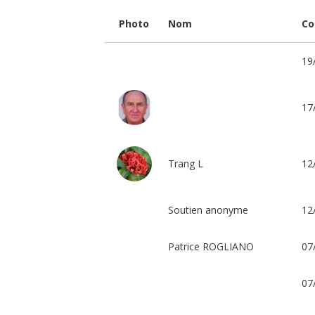
l’Espérance
de
Photo
Nom
Co
Klouékanmey
au
Benin.
La
19
toiture
laisse
passer
les
eaux
17
de
pluie...
Afin
de
pouvoir
Trang L
12
célèbrer
la
messe
dignement
dans
Soutien anonyme
12
cette
église,
aidez
nous
Patrice ROGLIANO
07
à
financer
un
07
toit
!