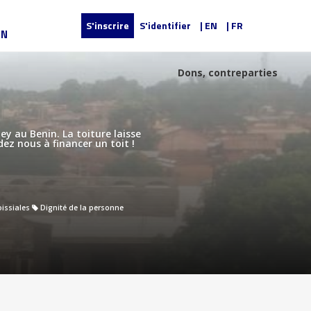
S'inscrire
S'identifier
| EN
| FR
UN
Dons, contreparties
y au Benin. La toiture laisse
dez nous à financer un toit !
issiales
Dignité de la personne