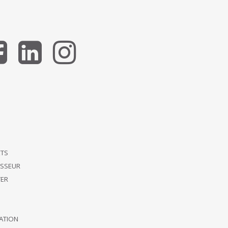
ETS
ISSEUR
ER
CATION