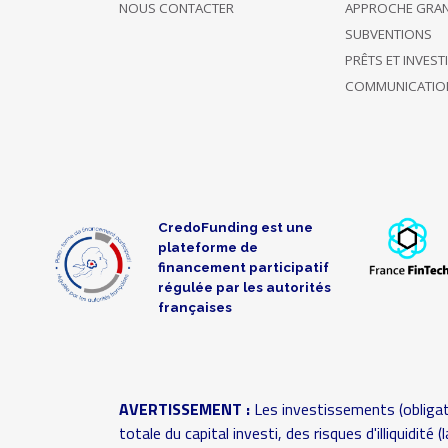
12/04/2019
Soutient 17
NOUS CONTACTER
APPROCHE GRA
Trang L
100 €
22:09
projets
SUBVENTIONS
PRÊTS ET INVES
A choisi de
COMMUNICATIO
Soutien
12/04/2019
rester
30 €
anonyme
19:55
anonyme
Soutient
uniquement
Patrice
07/04/2019
ce projet
20 €
ROGLIANO
22:11
CredoFunding est une
jusqu'à
plateforme de
présent
financement participatif
régulée par les autorités
françaises
07/04/2019
Soutient 3
100 €
13:04
projets
Soutient
AVERTISSEMENT :
Les investissements (obligat
uniquement
06/04/2019
totale du capital investi, des risques d'illiquidit
ce projet
100 €
15:19