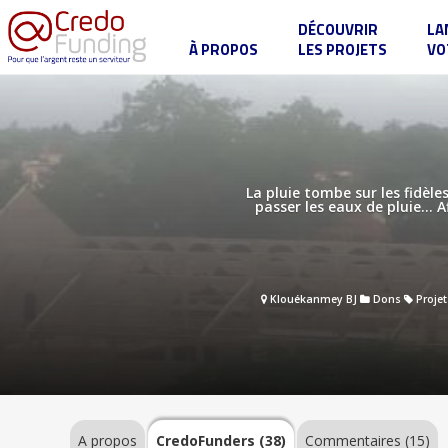
DÉCOUVRIR
LA
À PROPOS
LES PROJETS
VO
Un
toit
pour
le
Seigneur
A
!
propos
La pluie tombe sur les fidèl
passer les eaux de pluie... 
CredoFunders
(38)
Klouékanmey BJ
Dons
Projet
Commentaires
(15)
A propos
CredoFunders
(38)
Commentaires (15)