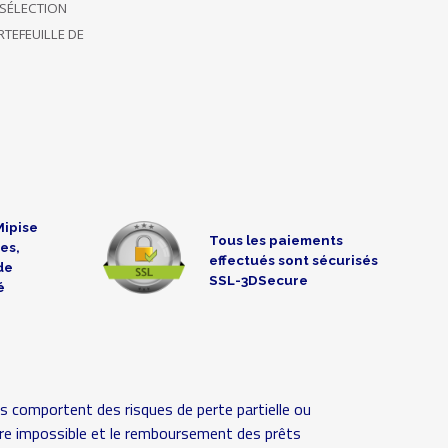
SÉLECTION
TEFEUILLE DE
Mipise
Tous les paiements
es,
effectués sont sécurisés
de
SSL-3DSecure
é
s comportent des risques de perte partielle ou
 voire impossible et le remboursement des prêts