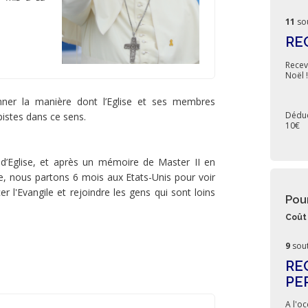
11
so
RE
Recev
Noël 
nner la manière dont l’Eglise et ses membres
Déduc
istes dans ce sens.
10€
s d’Eglise, et après un mémoire de Master II en
e, nous partons 6 mois aux Etats-Unis pour voir
 l'Evangile et rejoindre les gens qui sont loins
Pou
Coût 
9
sout
RE
PE
A l'o