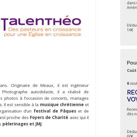
dans 
Améri
Déduc
16€
Pou
Coût 
6
sout
ans. Originaire de Meaux, il est ingénieur
RE
. Photographe autodidacte, il a réalisé de
 photos à l’occasion de concerts, mariages
VO
 Il est sensible à la
musique chrétienne
et
Recev
’organisation d’un
festival de Pâques
et de
dès n
l est proche des
Foyers de Charité
avec qui il
rs
pèlerinages et JMJ
.
Déduc
60€