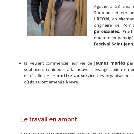
de
Agathe a 23 ans. E
nouveau
Sorbonne et termin
poser
l’
IRCOM
, en alterna
cette
originaire de Porn
question
paroissiales
. Proc
:
notamment participé
Comment
Festival Saint Jean
l'Eglise
peut-
Ils veulent commencer leur vie de
jeunes mariés
par
elle
souhaitent contribuer à la nouvelle évangélisation en 
communiquer
neuf, afin de se
mettre au service
des organisations 
avec
où ils seront amenés à vivre.
le
monde
qui
l'entoure
?
Le travail en amont
Comment
peut-
elle