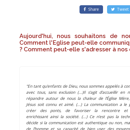
Association
TALENTHEO
(BOIS
Share
Tweet
COLOMBES.)
Aujourd'hui, nous souhaitons de no
Comment l'Eglise peut-elle communiqu
? Comment peut-elle s'adresser à nos
Dallas
US
Dons
Evangélisation
Eglise
2.0
"En tant qu’enfants de Dieu, nous sommes appelés à c
Avec
contreparties
avec tous, sans exclusion (...)Il s’agit d’accueillir en
répandre autour de nous la chaleur de l’Église Mère
Dons
Jésus soit connu et aimé. (...) La communication a le 
Reçu
fiscal
créer des ponts, de favoriser la rencontre et l’
enrichissant ainsi la société. (...) Ce n’est pas la tech
Dons
décide si la communication est authentique ou non, mai
de l’homme et sa capacité de bien user des moyen