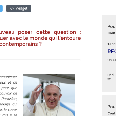
Widget
Pou
uveau poser cette question :
Coût 
er avec le monde qui l'entoure
 contemporains ?
12
so
RE
UN GR
Déduc
ommuniquer
5€
 nous et de
, pour que
pouvoir de
inclusion,
nologie qui
Pou
s le coeur
Coût 
s mis à sa