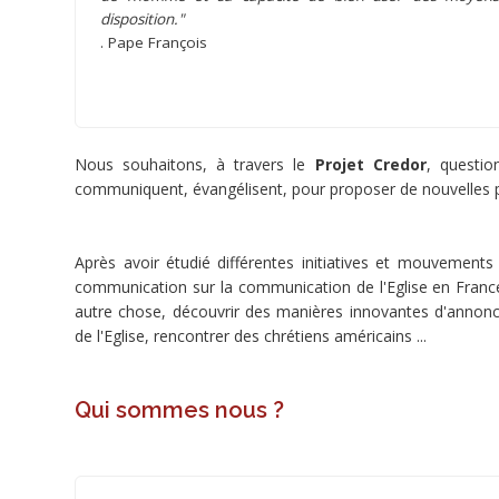
disposition."
. Pape François
Nous souhaitons, à travers le
Projet Credor
, questio
7
communiquent, évangélisent, pour proposer de nouvelles p
doFunders
Après avoir étudié différentes initiatives et mouvement
 205 €
communication sur la communication de l'Eglise en Franc
8 000 €
autre chose, découvrir des manières innovantes d'annoncer
de l'Eglise, rencontrer des chrétiens américains ...
minée
Qui sommes nous ?
Ce
projet
a
été