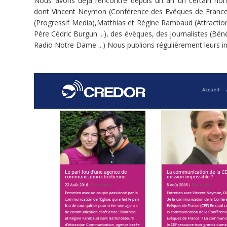
Nous avons déjà rencontré depuis un an un certain nom
s'adresser
dont Vincent Neymon (Conférence des Evêques de France)
à
(Progressif Media),Matthias et Régine Rambaud (Attractio
nos
Père Cédric Burgun ...), des évèques, des journalistes (Bén
contemporains
Radio Notre Dame ...) Nous publions régulièrement leurs int
?
"En
tant
qu’enfants
de
Dieu,
nous
sommes
appelés
à
communiquer