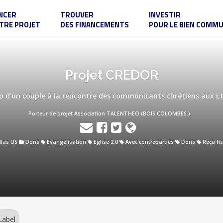
NCER
TROUVER
INVESTIR
TRE PROJET
DES FINANCEMENTS
POUR LE BIEN COMM
Projet CREDOR
p d'un couple à la rencontre des communicants chrétiens aux E
Porteur de projet Association TALENTHEO (BOIS COLOMBES.)
las US
Dons
Evangélisation
Eglise 2.0
Avec contreparties
Dons
Reçu fis
Label