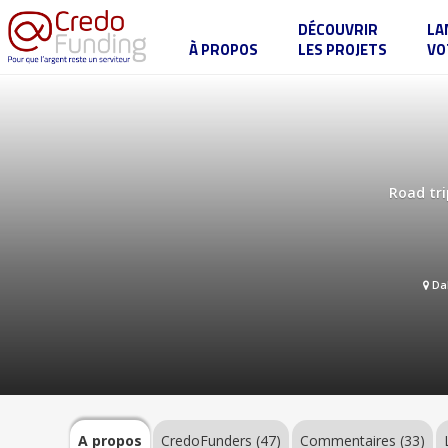
DÉCOUVRIR
LA
À PROPOS
LES PROJETS
VO
Projet
CREDOR
A
propos
Road tri
CredoFunders
(47)
Dal
Commentaires
(33)
Label
A propos
CredoFunders
(47)
Commentaires (33)