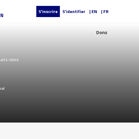
S'inscrire
S'identifier
| EN
| FR
UN
Dons
tats-Unis
cal