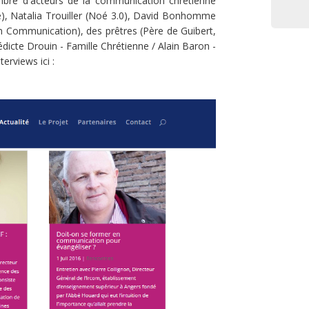
bre d'acteurs de la communication chrétienne
, Natalia Trouiller (Noé 3.0), David Bonhomme
n Communication), des prêtres (Père de Guibert,
édicte Drouin - Famille Chrétienne / Alain Baron -
erviews ici :