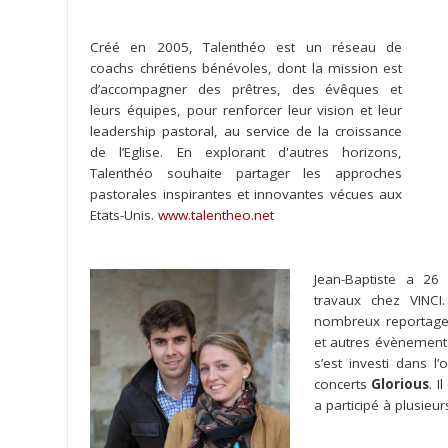
terminé
le
Créé en 2005, Talenthéo est un réseau de
03/04/2017.
coachs chrétiens bénévoles, dont la mission est
d’accompagner des prêtres, des évêques et
leurs équipes, pour renforcer leur vision et leur
leadership pastoral, au service de la croissance
de l’Eglise. En explorant d'autres horizons,
Talenthéo souhaite partager les approches
Share
pastorales inspirantes et innovantes vécues aux
Etats-Unis.
www.talentheo.net
Tweet
Jean-Baptiste a 26 
Widget
travaux chez VINCI
nombreux reportages
et autres évènements.
s’est investi dans l
concerts
Glorious
. I
Aujourd'hui,
a participé à plusieu
nous
souhaitons