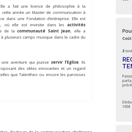
lle a fait une licence de philosophie à la
e cette année un Master de communication à
nce dans une Fondation d’entreprise. Elle est
ic, où elle est investie dans les
activités
Pou
he de la
communauté Saint Jean
, elle a
 à plusieurs camps musique dans le cadre du
Coût 
.
2
sout
RE
 une aventure qui puisse
servir l’Eglise
. Ils
TE
proposant des idées innovantes et un regard
telles que Talentheo ou encore les paroisses
Passo
parta
précé
Déduc
165€