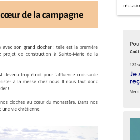
récitati
Pou
 avec son grand clocher : telle est la première
Coût 
x projet de construction à Sainte-Marie de la
122
s
Je 
st devenu trop étroit pour l’affluence croissante
reç
ssister à la messe chez nous. Il nous faut donc
der !
Merci 
ra nos cloches au cœur du monastère. Dans nos
d'une vie chrétienne.