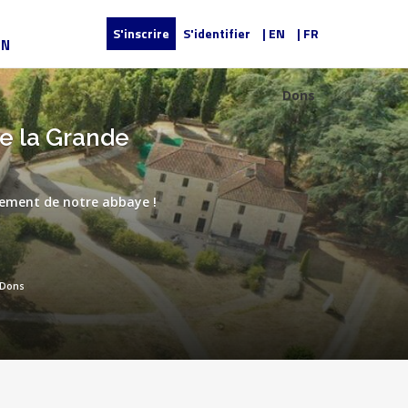
S'inscrire
S'identifier
| EN
| FR
UN
Dons
de la Grande
pement de notre abbaye !
Dons