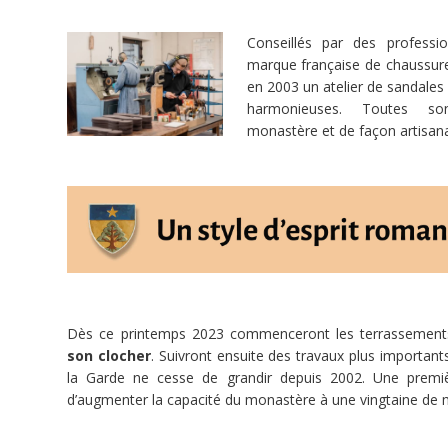
dans
le
Conseillés par des professi
Diocèse
marque française de chaussur
d'Agen.
en 2003 un atelier de sandales 
harmonieuses. Toutes so
Florissante,
monastère et de façon artisanal
la
communauté
de
Sainte-
Marie
de
la
Garde
lance
Dès ce printemps 2023 commenceront les terrassement
un
son clocher
. Suivront ensuite des travaux plus importa
grand
la Garde ne cesse de grandir depuis 2002. Une premi
projet
d’augmenter la capacité du monastère à une vingtaine de 
de
construction.
L'agrandissement