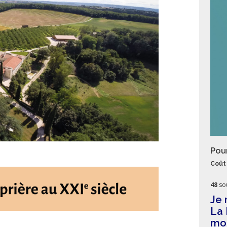
Pou
Coût 
48
so
Je 
La 
mon