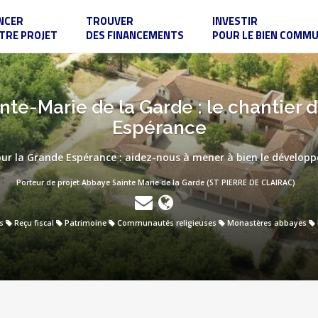
NCER
TROUVER
INVESTIR
TRE PROJET
DES FINANCEMENTS
POUR LE BIEN COMM
te-Marie de la Garde : le chantier 
Espérance
our la Grande Espérance : aidez-nous à mener à bien le dévelop
Porteur de projet Abbaye Sainte Marie de la Garde (ST PIERRE DE CLAIRAC)
s
Reçu fiscal
Patrimoine
Communautés religieuses
Monastères abbayes