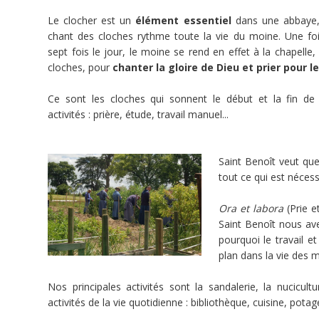
Marie
Le clocher est un
élément essentiel
dans une abbaye,
de
chant des cloches rythme toute la vie du moine. Une fois
la
sept fois le jour, le moine se rend en effet à la chapelle
Garde
cloches, pour
chanter la gloire de Dieu et prier pour 
est
une
Ce sont les cloches qui sonnent le début et la fin de
fondation
activités : prière, étude, travail manuel...
de
l’abbaye
bénédictine
Saint Benoît veut qu
Sainte-
tout ce qui est nécess
Madeleine
du
Ora et labora
(Prie e
Barroux.
Saint Benoît nous ave
Depuis
pourquoi le travail e
vingt
plan dans la vie des 
ans,
elle
Nos principales activités sont la sandalerie, la nucicult
est
activités de la vie quotidienne : bibliothèque, cuisine, pot
implantée