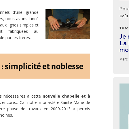
Pou
onnels d’une grande
Coût 
es, nous avons lancé
aux lignes simples et
14
so
nt fabriquées au
Je 
e par les frères.
La 
mon
Merci 
s nécessaires à cette
nouvelle chapelle et à
nts encore… Car notre monastère Sainte-Marie de
ère phase de travaux en 2009-2013 a permis
moines.