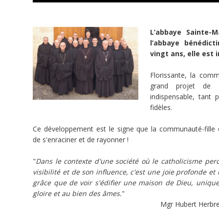
(ST
PIERRE
DE
CLAIRAC)
L’abbaye Sainte-
l’abbaye bénédict
vingt ans, elle est
Dons
Florissante, la com
Reçu
grand projet de c
fiscal
indispensable, tant 
Patrimoine
fidèles.
Communautés
religieuses
Monastères
Ce développement est le signe que la communauté-fille 
abbayes
de s'enraciner et de rayonner !
Dons
"
Dans le contexte d'une société où le catholicisme per
Dons
visibilité et de son influence, c'est une joie profonde et
grâce que de voir s'édifier une maison de Dieu, uniqu
gloire et au bien des âmes.
"
Mgr Hubert Herbre