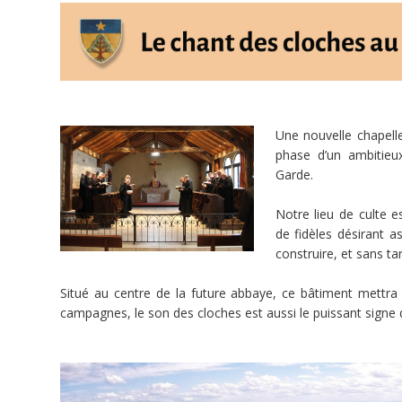
57
doFunders
Une nouvelle chapelle
6 770 €
phase d’un ambitieu
75 000 €
Garde.
Notre lieu de culte e
de fidèles désirant a
minée
construire, et sans tar
Ce
projet
Situé au centre de la future abbaye, ce bâtiment mett
a
campagnes, le son des cloches est aussi le puissant signe 
été
terminé
le
21/04/2023.