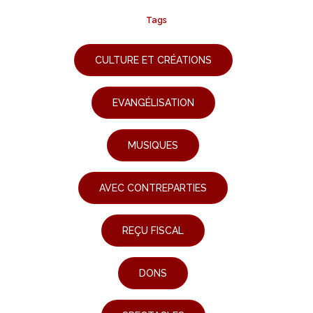
Tags
CULTURE ET CRÉATIONS
EVANGÉLISATION
MUSIQUES
AVEC CONTREPARTIES
REÇU FISCAL
DONS