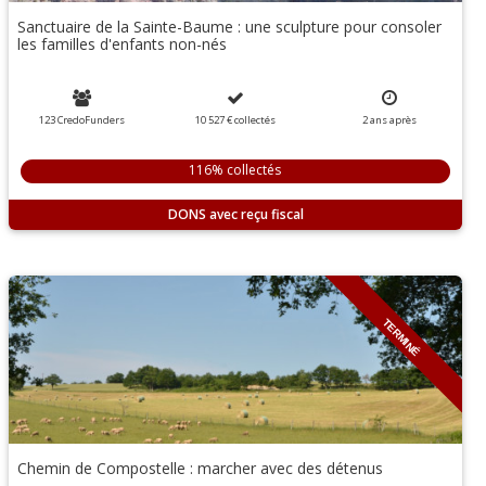
Sanctuaire de la Sainte-Baume : une sculpture pour consoler
les familles d'enfants non-nés
123 CredoFunders
10 527 €
collectés
2
ans
après
116% collectés
DONS
TERMINÉ
Chemin de Compostelle : marcher avec des détenus