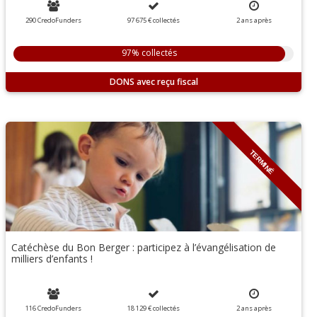
290 CredoFunders
97 675 €
collectés
2
ans
après
97% collectés
DONS
TERMINÉ
Catéchèse du Bon Berger : participez à l’évangélisation de
milliers d’enfants !
116 CredoFunders
18 129 €
collectés
2
ans
après