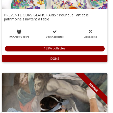
PREVENTE OURS BLANC PARIS : Pour que l'art et le
patrimoine s'invitent à table
109 CredoFunders
9 168 €
collectés
2
ans
après
183% collectés
DONS
TERMINÉ