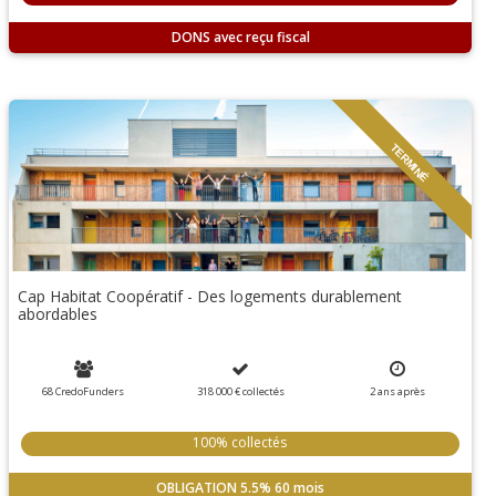
DONS
TERMINÉ
Cap Habitat Coopératif - Des logements durablement
abordables
68 CredoFunders
318 000 €
collectés
2
ans
après
100% collectés
OBLIGATION
5.5%
60 mois