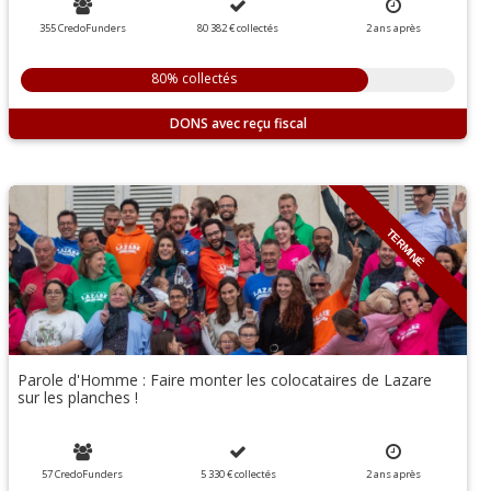
355 CredoFunders
80 382 €
collectés
2
ans
après
80% collectés
DONS
TERMINÉ
Parole d'Homme : Faire monter les colocataires de Lazare
sur les planches !
57 CredoFunders
5 330 €
collectés
2
ans
après