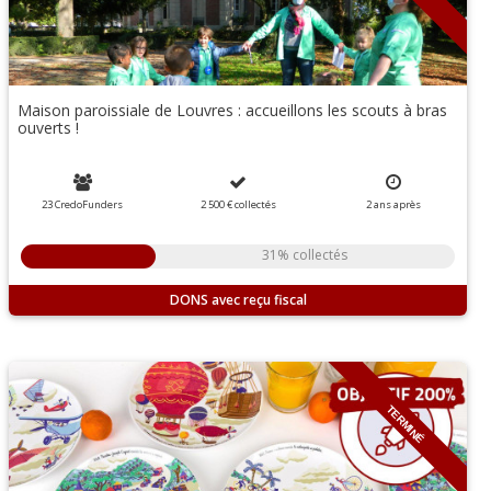
Maison paroissiale de Louvres : accueillons les scouts à bras
ouverts !
23 CredoFunders
2 500 €
collectés
2
ans
après
31% collectés
DONS
TERMINÉ