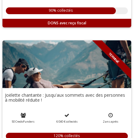
90% collectés
DONS
TERMINÉ
Joëlette chantante : Jusqu'aux sommets avec des personnes
à mobilité réduite !
50 CredoFunders
6 040 €
collectés
2
ans
après
120% collectés