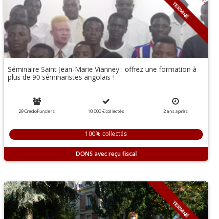
TERMINÉ
Séminaire Saint Jean-Marie Vianney : offrez une formation à
plus de 90 séminaristes angolais !
29 CredoFunders
10 000 €
collectés
2
ans
après
100% collectés
DONS
TERMINÉ