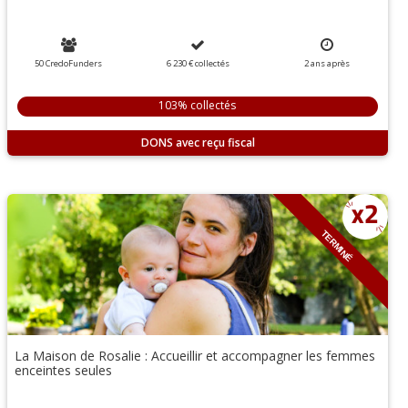
50 CredoFunders
6 230 €
collectés
2
ans
après
103% collectés
DONS
TERMINÉ
La Maison de Rosalie : Accueillir et accompagner les femmes
enceintes seules