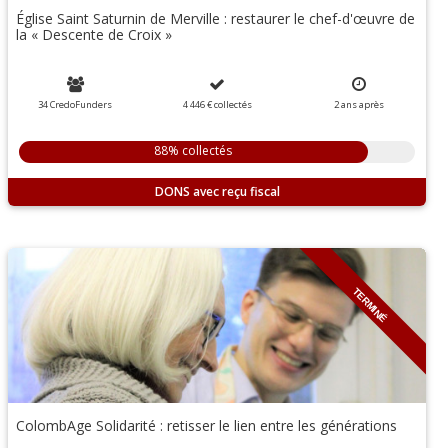
Église Saint Saturnin de Merville : restaurer le chef-d'œuvre de
la « Descente de Croix »
34 CredoFunders
4 446 €
collectés
2
ans
après
88% collectés
DONS
TERMINÉ
ColombAge Solidarité : retisser le lien entre les générations