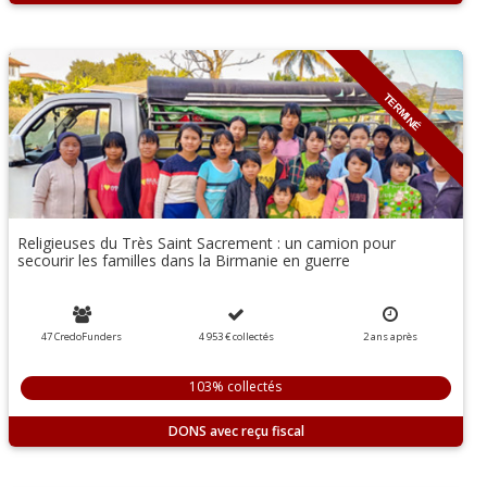
TERMINÉ
Religieuses du Très Saint Sacrement : un camion pour
secourir les familles dans la Birmanie en guerre
47 CredoFunders
4 953 €
collectés
2
ans
après
103% collectés
DONS