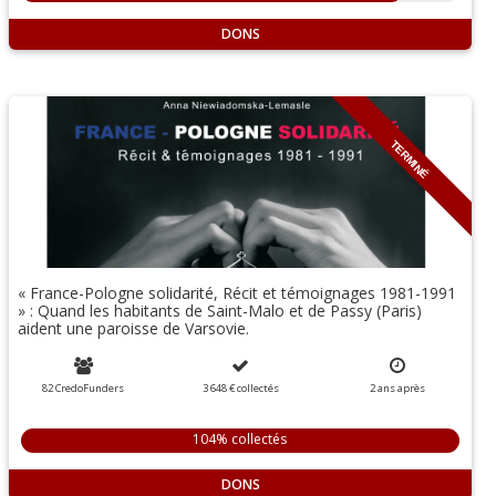
DONS
TERMINÉ
« France-Pologne solidarité, Récit et témoignages 1981-1991
» : Quand les habitants de Saint-Malo et de Passy (Paris)
aident une paroisse de Varsovie.
82 CredoFunders
3 648 €
collectés
2
ans
après
104% collectés
DONS