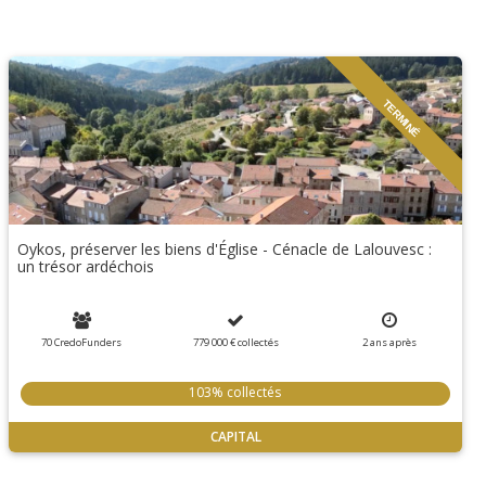
TERMINÉ
Oykos, préserver les biens d'Église - Cénacle de Lalouvesc :
un trésor ardéchois
70 CredoFunders
779 000 €
collectés
2
ans
après
103% collectés
CAPITAL