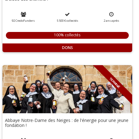
92 CredoFunders
5 500 €
collectés
2
ans
après
100% collectés
DONS
TERMINÉ
Abbaye Notre-Dame des Neiges : de l'énergie pour une jeune
fondation !