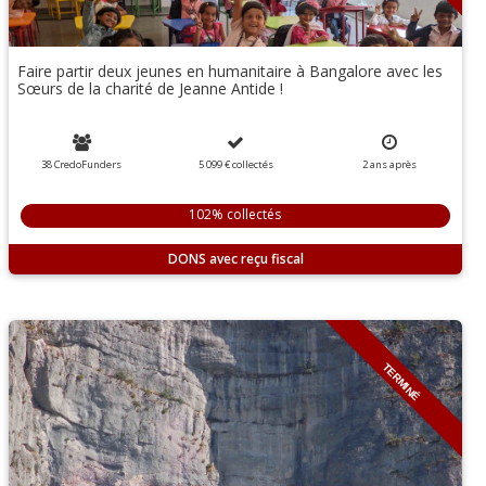
Faire partir deux jeunes en humanitaire à Bangalore avec les
Sœurs de la charité de Jeanne Antide !
38 CredoFunders
5 099 €
collectés
2
ans
après
102% collectés
DONS
TERMINÉ