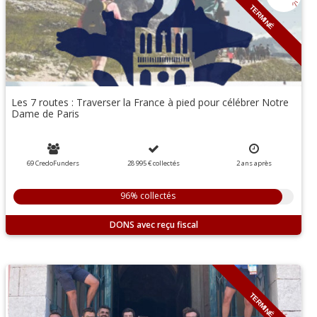
TERMINÉ
Les 7 routes : Traverser la France à pied pour célébrer Notre
Dame de Paris
69 CredoFunders
28 995 €
collectés
2
ans
après
96% collectés
DONS
TERMINÉ