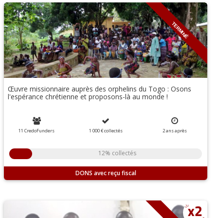
TERMINÉ
Œuvre missionnaire auprès des orphelins du Togo : Osons
l'espérance chrétienne et proposons-là au monde !
11 CredoFunders
1 000 €
collectés
2
ans
après
12% collectés
DONS