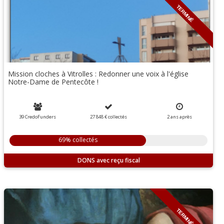
TERMINÉ
Mission cloches à Vitrolles : Redonner une voix à l'église
Notre-Dame de Pentecôte !
39 CredoFunders
27 848 €
collectés
2
ans
après
69% collectés
DONS
TERMINÉ