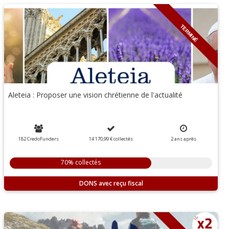
TERMINÉ
Aleteia : Proposer une vision chrétienne de l'actualité
182 CredoFunders
14 170,99 €
collectés
2
ans
après
70% collectés
DONS