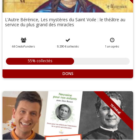
L’Autre Bérénice, Les mystères du Saint Voile : le théâtre au
service du plus grand des miracles
44 CredoFunders
8 290 €
collectés
1 an
après
55% collectés
DONS
TERMINÉ