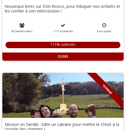
Nouveaux livres sur Don Bosco, pour éduquer nos enfants et
les confier à son intercession !
35 CredoFunders
1 111 €
collectés
2
ans
après
111% collectés
DONS
TERMINÉ
Mission en famille : bâtir un calvaire pour mettre le Christ à la
croisée des chemins !