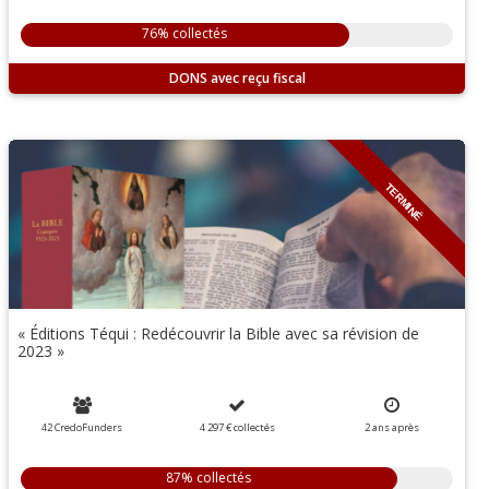
76% collectés
DONS
TERMINÉ
« Éditions Téqui : Redécouvrir la Bible avec sa révision de
2023 »
42 CredoFunders
4 297 €
collectés
2
ans
après
87% collectés