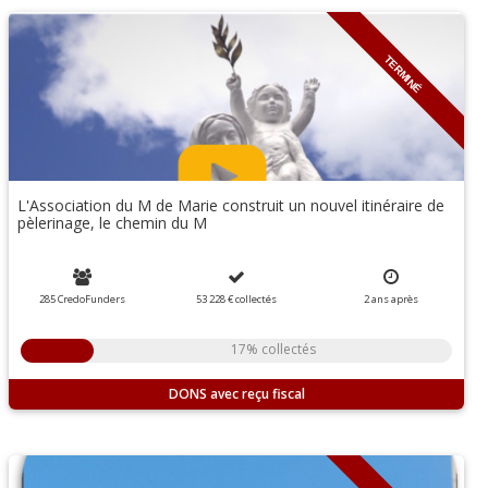
TERMINÉ
L'Association du M de Marie construit un nouvel itinéraire de
pèlerinage, le chemin du M
285 CredoFunders
53 228 €
collectés
2
ans
après
17% collectés
DONS