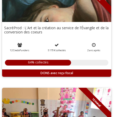
SacréProd : L'Art et la création au service de l’Évangile et de la
conversion des coeurs
12 CredoFunders
5 170 €
collectés
2
ans
après
64% collectés
DONS
TERMINÉ