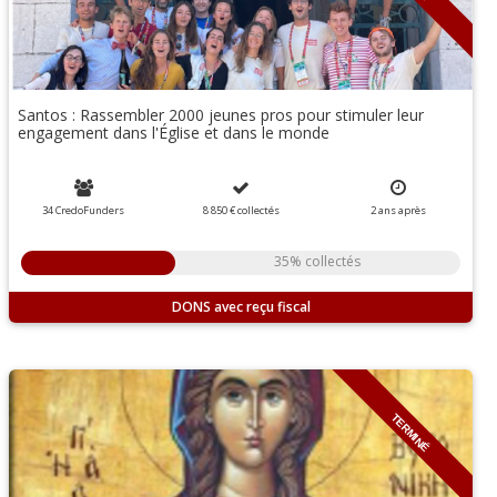
Santos : Rassembler 2000 jeunes pros pour stimuler leur
engagement dans l'Église et dans le monde
34 CredoFunders
8 850 €
collectés
2
ans
après
35% collectés
DONS
TERMINÉ