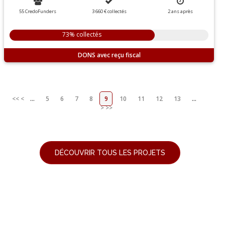
55 CredoFunders
3 660 €
collectés
2
ans
après
73% collectés
DONS
<<
<
...
5
6
7
8
9
10
11
12
13
...
>
>>
DÉCOUVRIR TOUS LES PROJETS