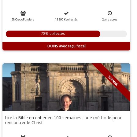
28 CredoFunders
15 690 €
collectés
2
ans
après
78% collectés
DONS
TERMINÉ
Lire la Bible en entier en 100 semaines : une méthode pour
rencontrer le Christ