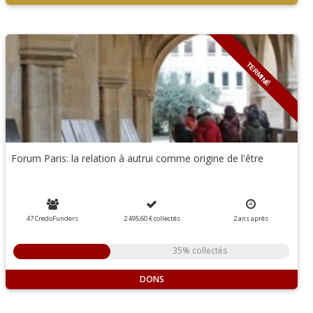
TERMINÉ
Forum Paris: la relation à autrui comme origine de l'être
47 CredoFunders
2 495,60 €
collectés
2
ans
après
35% collectés
DONS