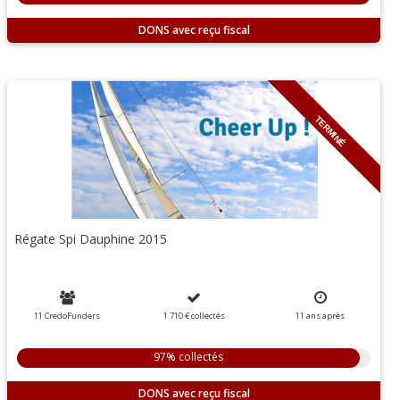
DONS
TERMINÉ
Régate Spi Dauphine 2015
11 CredoFunders
1 710 €
collectés
11
ans
après
97% collectés
DONS