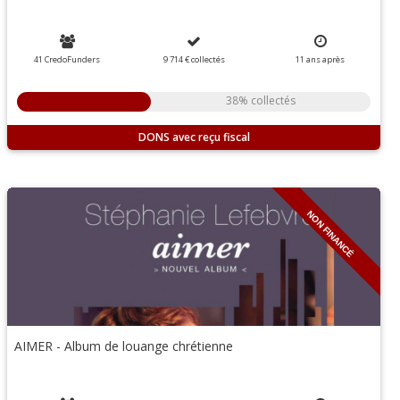
41 CredoFunders
9 714 €
collectés
11
ans
après
38% collectés
DONS
NON FINANCÉ
AIMER - Album de louange chrétienne