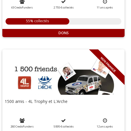
43 CredoFunders
2 755 €
collectés
11
ans
après
55% collectés
DONS
NON FINANCÉ
1500 amis - 4L Trophy et L'Arche
260 CredoFunders
5 895 €
collectés
12
ans
après