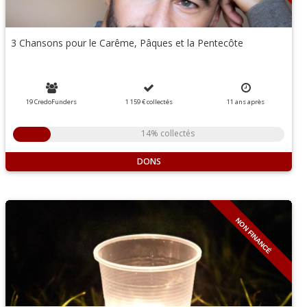
3 Chansons pour le Carême, Pâques et la Pentecôte
19 CredoFunders
1 159 €
collectés
11
ans
après
14% collectés
DONS
NON FINANCÉ