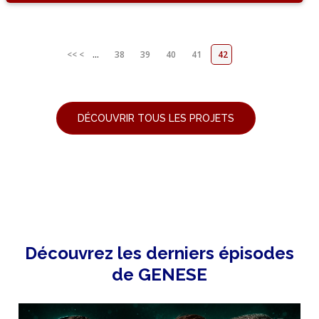
<<
<
...
38
39
40
41
42
DÉCOUVRIR TOUS LES PROJETS
Découvrez les derniers épisodes
de GENESE