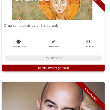
Oraweb - L'oasis de prière du web
0 CredoFunders
0 €
collectés
11
ans
après
0% collectés
DONS
NON FINANCÉ