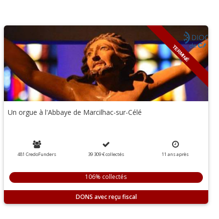
TERMINÉ
Un orgue à l'Abbaye de Marcilhac-sur-Célé
481 CredoFunders
39 309 €
collectés
11
ans
après
106% collectés
DONS