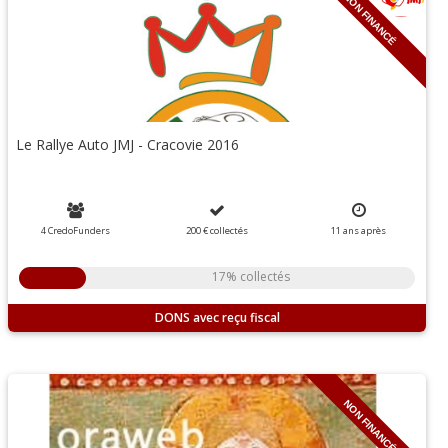
NON FINANCÉ
Le Rallye Auto JMJ - Cracovie 2016
4 CredoFunders
200 €
collectés
11
ans
après
17% collectés
DONS
NON FINANCÉ