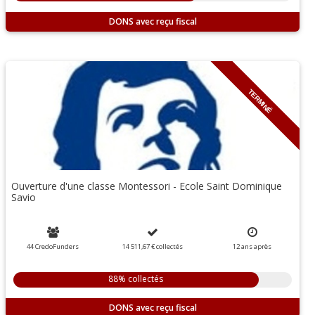
DONS
TERMINÉ
Ouverture d'une classe Montessori - Ecole Saint Dominique
Savio
44 CredoFunders
14 511,67 €
collectés
12
ans
après
88% collectés
DONS