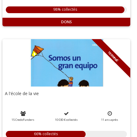
98% collectés
DONS
TERMINÉ
A l'école de la vie
15 CredoFunders
10 030 €
collectés
11
ans
après
66% collectés