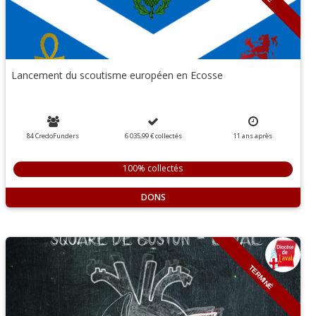
Lancement du scoutisme européen en Ecosse
84 CredoFunders
6 035,99 €
collectés
11
ans
après
100% collectés
DONS
TERMINÉ