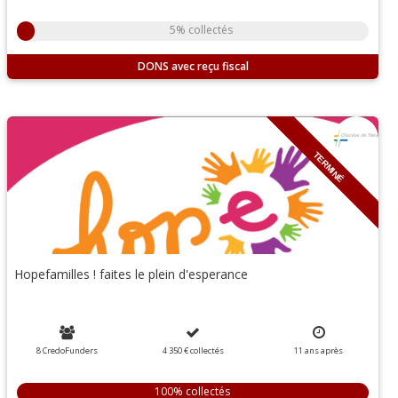
5% collectés
DONS
TERMINÉ
Hopefamilles ! faites le plein d'esperance
8 CredoFunders
4 350 €
collectés
11
ans
après
100% collectés