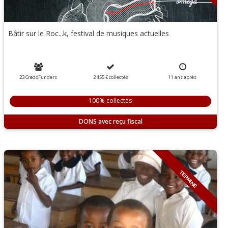
Bâtir sur le Roc...k, festival de musiques actuelles
23 CredoFunders
2 455 €
collectés
11
ans
après
100% collectés
DONS
TERMINÉ