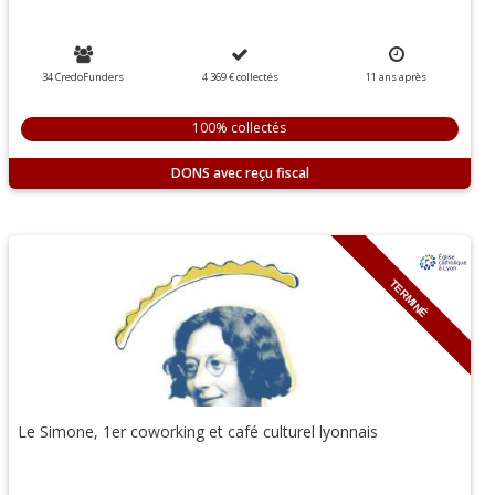
34 CredoFunders
4 369 €
collectés
11
ans
après
100% collectés
DONS
TERMINÉ
Le Simone, 1er coworking et café culturel lyonnais