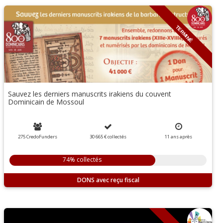
TERMINÉ
Sauvez les derniers manuscrits irakiens du couvent
Dominicain de Mossoul
275 CredoFunders
30 665 €
collectés
11
ans
après
74% collectés
DONS