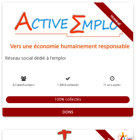
TERMINÉ
Réseau social dédié à l'emploi
6 CredoFunders
1 200 €
collectés
11
ans
après
100% collectés
DONS