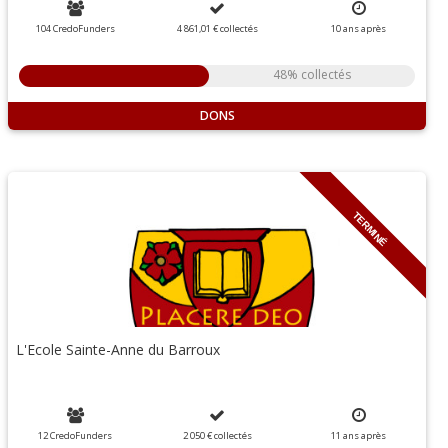
104 CredoFunders
4 861,01 €
collectés
10
ans
après
48% collectés
DONS
TERMINÉ
L'Ecole Sainte-Anne du Barroux
12 CredoFunders
2 050 €
collectés
11
ans
après