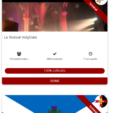
TERMINÉ
Le festival HolyDate
19 CredoFunders
690 €
collectés
11
ans
après
100% collectés
DONS
TERMINÉ