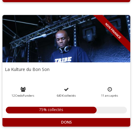
NON FINANCÉ
La Kulture du Bon Son
12 CredoFunders
640 €
collectés
11
ans
après
75% collectés
DONS