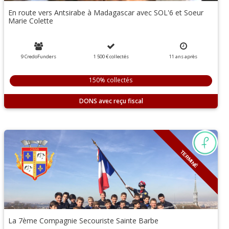
En route vers Antsirabe à Madagascar avec SOL'6 et Soeur
Marie Colette
9 CredoFunders
1 500 €
collectés
11
ans
après
150% collectés
DONS
TERMINÉ
La 7ème Compagnie Secouriste Sainte Barbe