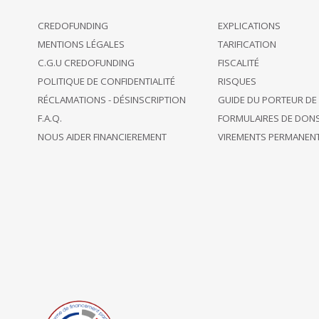
CREDOFUNDING
EXPLICATIONS
MENTIONS LÉGALES
TARIFICATION
Photo
Name
Dated
Description
Amount
C.G.U CREDOFUNDING
FISCALITÉ
POLITIQUE DE CONFIDENTIALITÉ
RISQUES
RÉCLAMATIONS - DÉSINSCRIPTION
GUIDE DU PORTEUR DE
01/12/2018
back 14
€ 40
18:30
projects
F.A.Q.
FORMULAIRES DE DON
NOUS AIDER FINANCIEREMENT
VIREMENTS PERMANEN
28/11/2018
back 7
Fredissy
€ 100
18:35
projects
marie
27/11/2018
back 2
€ 500
FRERY
08:05
projects
26/11/2018
back 2
€ 200
16:53
projects
François
22/11/2018
back 2