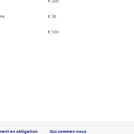
€ 200
one
€ 30
€ 100
ment en obligation
Qui sommes-nous