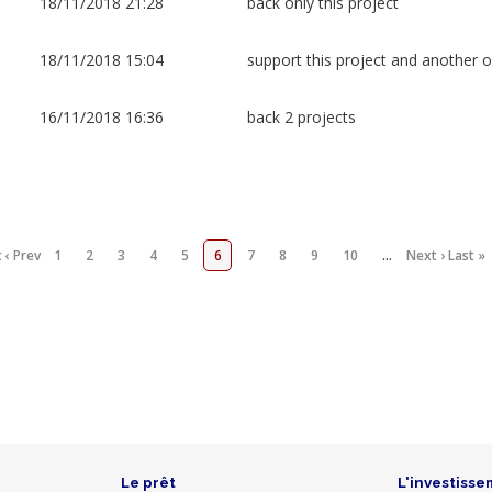
18/11/2018 21:28
back only this project
18/11/2018 15:04
support this project and another 
16/11/2018 16:36
back 2 projects
t
‹ Prev
1
2
3
4
5
6
7
8
9
10
…
Next ›
Last »
Le prêt
L'investisse