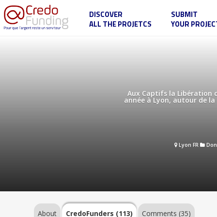
DISCOVER
SUBMIT
ALL THE PROJETCS
YOUR PROJEC
Les
Captifs
arrivent
à
Lyon
About
Aux Captifs la Libération ch
année à Lyon, autour de la p
CredoFunders
(113)
Lyon FR
Don
Comments
(35)
About
CredoFunders
(113)
Comments (35)