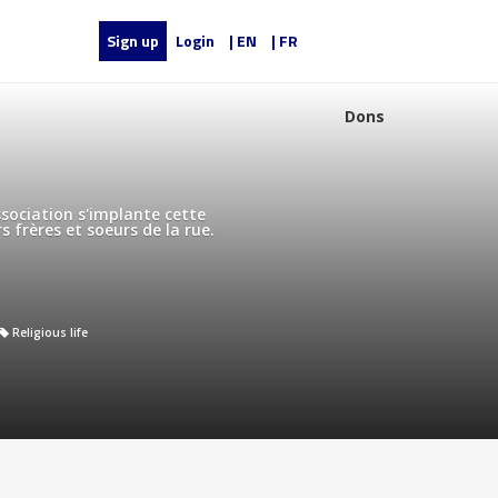
Sign up
Login
| EN
| FR
Dons
'association s'implante cette
s frères et soeurs de la rue.
Religious life