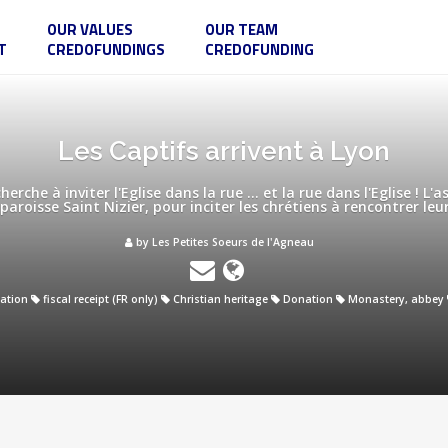
OUR VALUES
OUR TEAM
T
CREDOFUNDINGS
CREDOFUNDING
Les Captifs arrivent à Lyon
erche à inviter l'Eglise dans la rue ... et la rue dans l'Eglise ! L
aroisse Saint Nizier, pour inciter les chrétiens à rencontrer leur
by Les Petites Soeurs de l'Agneau
ation
fiscal receipt (FR only)
Christian heritage
Donation
Monastery, abbey