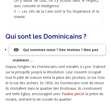
On y débat de tout, on s’y écoute dans le respect,
avec curiosité et intelligence.
5 — Les clés de la Cave sont la foi, l’espérance et la
charité.
Qui sont les Dominicains ?
visibility
Qui sommes-nous ? Des moines ? Non pas
vraiment ...
Depuis l’origine, les Dominicains sont installés à Lyon. D’abord
sur la presqu’île jusqu’à la Révolution. Leur couvent occupait
tout le pâté de maison entre la place des Jacobins, la rue Zola
et la rue des archets. En 1856, les Dominicains sont de retour.
Ils s’installent dans le quartier des Brotteaux. Ils construisent
une belle église, encouragent avec
Pauline Jaricot
la prière du
rosaire, animent la vie sociale du quartier.