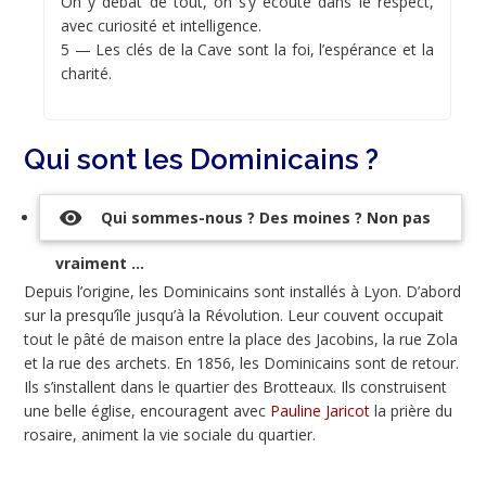
On y débat de tout, on s’y écoute dans le respect,
avec curiosité et intelligence.
5 — Les clés de la Cave sont la foi, l’espérance et la
charité.
Qui sont les Dominicains ?
visibility
Qui sommes-nous ? Des moines ? Non pas
vraiment ...
Depuis l’origine, les Dominicains sont installés à Lyon. D’abord
sur la presqu’île jusqu’à la Révolution. Leur couvent occupait
tout le pâté de maison entre la place des Jacobins, la rue Zola
et la rue des archets. En 1856, les Dominicains sont de retour.
Ils s’installent dans le quartier des Brotteaux. Ils construisent
une belle église, encouragent avec
Pauline Jaricot
la prière du
rosaire, animent la vie sociale du quartier.