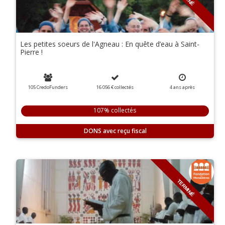
Les petites soeurs de l'Agneau : En quête d’eau à Saint-
Pierre !
105 CredoFunders
16 056 €
collectés
4
ans
après
107% collectés
DONS
TERMINÉ