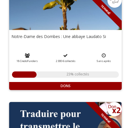
TERMINÉ
Notre-Dame des Dombes : Une abbaye Laudato Si
18 CredoFunders
2 300 €
collectés
5
ans
après
23% collectés
DONS
TERMINÉ