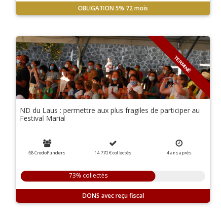
OBLIGATION
5%
72 mois
TERMINÉ
ND du Laus : permettre aux plus fragiles de participer au
Festival Marial
68 CredoFunders
14 770 €
collectés
4
ans
après
73% collectés
DONS