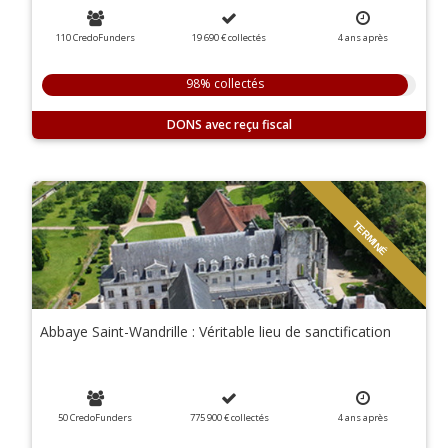
110 CredoFunders
19 690 €
collectés
4
ans
après
98% collectés
DONS
TERMINÉ
Abbaye Saint-Wandrille : Véritable lieu de sanctification
50 CredoFunders
775 900 €
collectés
4
ans
après