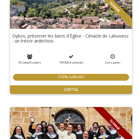
TERMINÉ
Oykos, préserver les biens d'Église - Cénacle de Lalouvesc
: un trésor ardéchois
70 CredoFunders
779 000 €
collectés
2
ans
après
103% collectés
CAPITAL
TERMINÉ