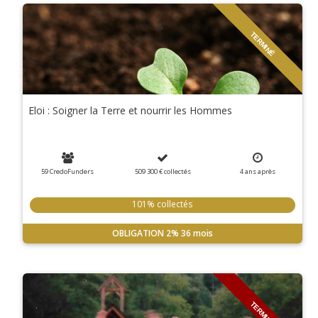
TERMINÉ
Eloi : Soigner la Terre et nourrir les Hommes
59 CredoFunders
509 300 €
collectés
4
ans
après
101% collectés
OBLIGATION
2%
36 mois
TERMINÉ