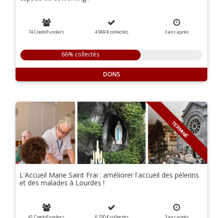
74 CredoFunders
4 969 €
collectés
3
ans
après
66% collectés
DONS
TERMINÉ
L'Accueil Marie Saint Frai : améliorer l'accueil des pèlerins
et des malades à Lourdes !
41 CredoFunders
6 250 €
collectés
3
ans
après