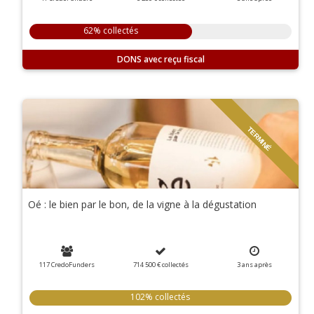
62% collectés
DONS
TERMINÉ
Oé : le bien par le bon, de la vigne à la dégustation
117 CredoFunders
714 500 €
collectés
3
ans
après
102% collectés