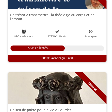
Un trésor à transmettre : la théologie du corps et de
l'amour
83 CredoFunders
17 570 €
collectés
5
ans
après
58% collectés
DONS
TERMINÉ
Un lieu de prière pour la Vie à Lourdes