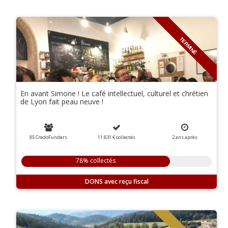
TERMINÉ
En avant Simone ! Le café intellectuel, culturel et chrétien
de Lyon fait peau neuve !
85 CredoFunders
11 831 €
collectés
2
ans
après
78% collectés
DONS