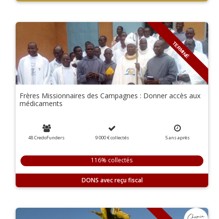
TERMINÉ
Frères Missionnaires des Campagnes : Donner accès aux
médicaments
48 CredoFunders
9 000 €
collectés
5
ans
après
116% collectés
DONS