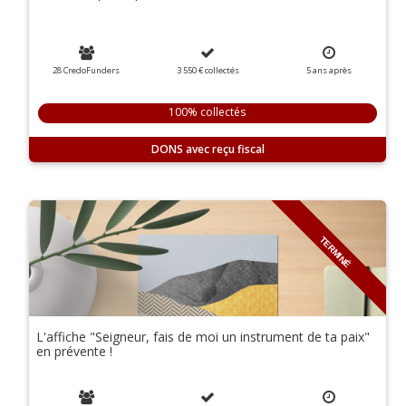
28 CredoFunders
3 550 €
collectés
5
ans
après
100% collectés
DONS
TERMINÉ
L'affiche "Seigneur, fais de moi un instrument de ta paix"
en prévente !