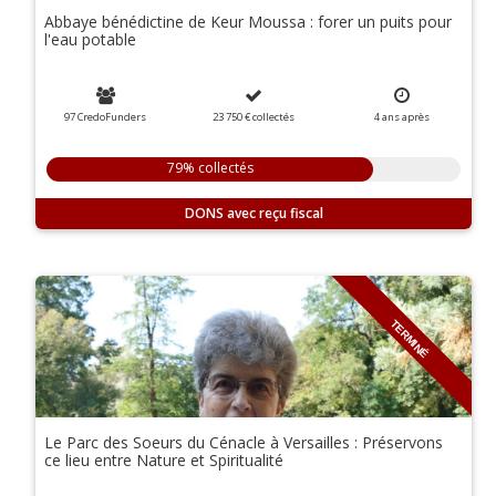
Abbaye bénédictine de Keur Moussa : forer un puits pour
l'eau potable
97 CredoFunders
23 750 €
collectés
4
ans
après
79% collectés
DONS
TERMINÉ
Le Parc des Soeurs du Cénacle à Versailles : Préservons
ce lieu entre Nature et Spiritualité