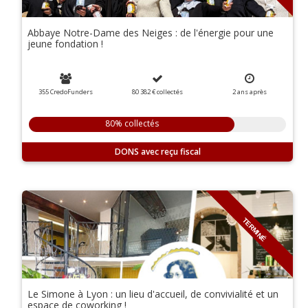
Abbaye Notre-Dame des Neiges : de l'énergie pour une
jeune fondation !
355 CredoFunders
80 382 €
collectés
2
ans
après
80% collectés
DONS
TERMINÉ
Le Simone à Lyon : un lieu d'accueil, de convivialité et un
espace de coworking !