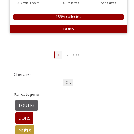
35 CredoFunders
1 116 €
collectés
5
ans
après
139% collectés
DONS
1
2
>
>>
Chercher
Par catégorie
TOUTES
DONS
PRÊTS