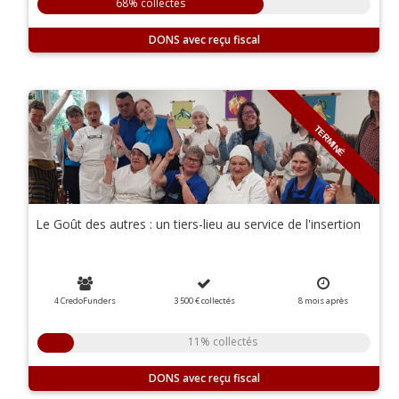
68% collectés
DONS
TERMINÉ
Le Goût des autres : un tiers-lieu au service de l'insertion
4 CredoFunders
3 500 €
collectés
8
mois
après
11% collectés
DONS