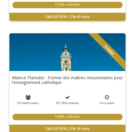
155% collectés
OBLIGATION
1.2%
60 mois
TERMINÉ
Alliance Plantatio : Former des maîtres missionnaires pour
l'enseignement catholique
57 CredoFunders
421 700 €
collectés
5
ans
après
100% collectés
OBLIGATION
2.5%
96 mois