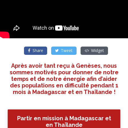
Share
Tweet
Widget
Après avoir tant reçu à Genèses, nous
sommes motivés pour donner de notre
temps et de notre énergie afin d’aider
des populations en difficulté pendant 1
mois à Madagascar et en Thaïlande !
Partir en mission à Madagascar et
en Thaïlande