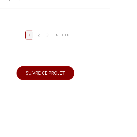
1
2
3
4
>
>>