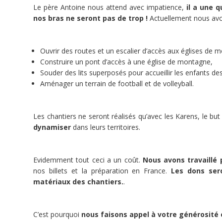
Le père Antoine nous attend avec impatience,
il a une 
nos bras ne seront pas de trop !
Actuellement nous avo
2
doFunders
Ouvrir des routes et un escalier d’accès aux églises de 
Construire un pont d’accès à une église de montagne,
Souder des lits superposés pour accueillir les enfants d
 809 €
Aménager un terrain de football et de volleyball.
3 000 €
Les chantiers ne seront réalisés qu’avec les Karens, le bu
dynamiser
dans leurs territoires.
minée
Ce
Evidemment tout ceci a un coût.
Nous avons travaillé
projet
a
nos billets et la préparation en France.
Les dons ser
été
matériaux des chantiers.
.
terminé
le
09/04/2020.
C’est pourquoi
nous faisons appel à votre générosité 