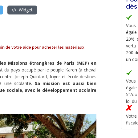
dès
Widget
Vous 
égale
20% d
vertu
oin de votre aide pour acheter les matériaux
200 du
un do
les Missions étrangères de Paris (MEP) en
st du pays occupé par le peuple Karen (à cheval
 centre Joseph Quintard, foyer et école destinés
Vous 
à une scolarité.
Sa mission est aussi bien
égale
que sociale, avec le développement scolaire
5°/oo
loi du
Votre
fiscal