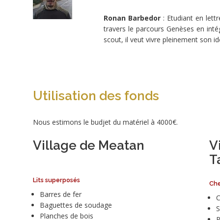
en
Ronan Barbedor
: Etudiant en lett
Thaïlande
travers le parcours Genèses en int
en
scout, il veut vivre pleinement son i
2018.
Il
s’occupe
d’une
région
Utilisation des fonds
au
nord-
ouest
Nous estimons le budjet du matériel à 4000€.
du
pays
Village de Meatan
V
occupé
T
par
le
Lits superposés
peuple
Che
Karen
Barres de fer
C
(à
Baguettes de soudage
S
cheval
Planches de bois
P