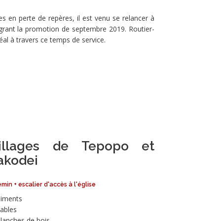
res en perte de repères, il est venu se relancer à
égrant la promotion de septembre 2019. Routier-
déal à travers ce temps de service.
illages de Tepopo et
akodei
min + escalier d'accès à l'église
iments
ables
lanches de bois