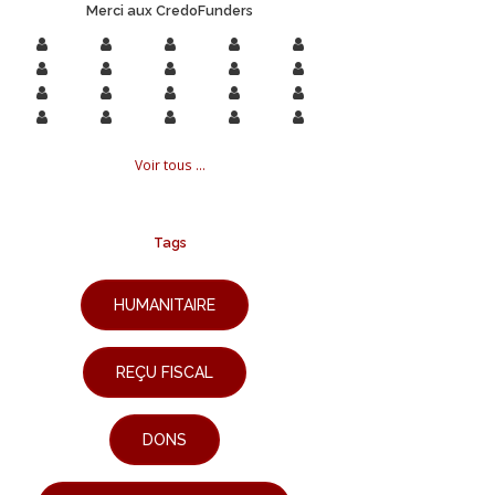
Merci aux CredoFunders
Voir tous ...
Tags
HUMANITAIRE
REÇU FISCAL
DONS