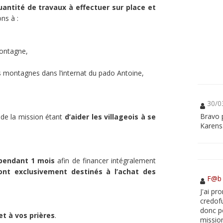
quantité de travaux à effectuer sur place et
ns à :
montagne,
es montagnes dans l’internat du pado Antoine,
30/0
Bravo 
t de la mission étant
d’aider les villageois à se
Karens
 pendant 1 mois
afin de financer intégralement
ont exclusivement destinés à l’achat des
F@b
J'ai pr
credof
donc p
et à vos prières
.
mission