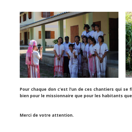
Share
Tweet
Widget
Le
projet
Pour chaque don c’est l’un de ces chantiers qui se 
bien pour le missionnaire que pour les habitants que
Nous
travaillons
pour
Merci de votre attention.
payer
notre
voyage,
et
nous