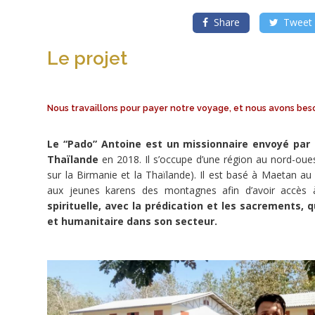
jeunes
déterminés
pour
Share
Tweet
aider
un
missionnaire.
Le projet
Ils
travaillent
pour
payer
leur
Nous travaillons pour payer notre voyage, et nous avons bes
voyage,
ils
se
tournent
Le “Pado” Antoine est un missionnaire envoyé par 
vers
Thaïlande
en 2018. Il s’occupe d’une région au nord-oue
vous
pour
sur la Birmanie et la Thaïlande). Il est basé à Maetan au
financer
les
aux jeunes karens des montagnes afin d’avoir accès 
matériaux.
spirituelle, avec la prédication et les sacrements, 
et humanitaire dans son secteur.
Porteur
de
projet
Association
Genèses
(Paray-
le-
Monial)