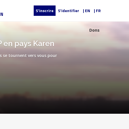
S'inscrire
S'identifier
| EN
| FR
UN
Dons
P en pays Karen
ls se tournent vers vous pour