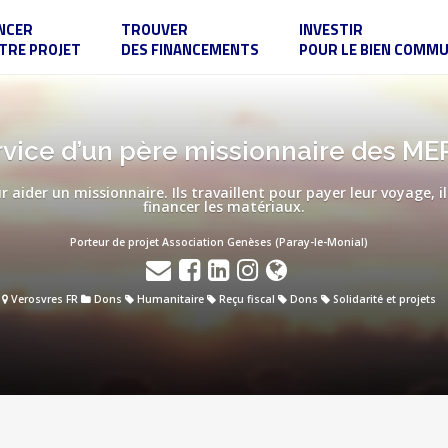
NCER
TROUVER
INVESTIR
TRE PROJET
DES FINANCEMENTS
POUR LE BIEN COMM
vice d’un père missionnaire des ME
 aider un missionnaire. Ils travaillent pour payer leur voyage, i
financer les matériaux.
Porteur de projet Association Genèses (Paray-le-Monial)
Verosvres FR
Dons
Humanitaire
Reçu fiscal
Dons
Solidarité et projets