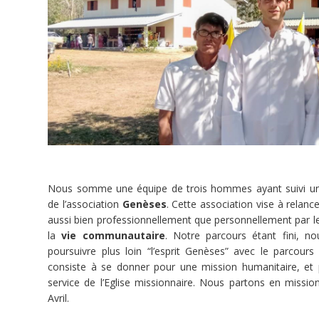
Verosvres
FR
Dons
Humanitaire
Reçu
fiscal
Dons
Nous somme une équipe de trois hommes ayant suivi un
Solidarité
et
de l’association
Genèses
. Cette association vise à relanc
projets
aussi bien professionnellement que personnellement par 
la
vie communautaire
. Notre parcours étant fini, n
Dons
poursuivre plus loin “l’esprit Genèses” avec le parcours 
consiste à se donner pour une mission humanitaire, et 
service de l’Eglise missionnaire. Nous partons en missio
Avril.