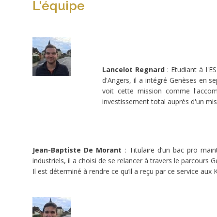
L'équipe
avons
besoin
de
votre
aide
pour
acheter
les
matériaux
Lancelot Regnard
: Etudiant à l'E
Le
d'Angers, il a intégré Genèses en 
“Pado”
voit cette mission comme l'acco
Antoine
investissement total auprès d'un mis
est
un
missionnaire
envoyé
Jean-Baptiste De Morant
: Titulaire d’un bac pro ma
par
industriels, il a choisi de se relancer à travers le parcour
les
Il est déterminé à rendre ce qu’il a reçu par ce service aux 
Missions
étrangères
de
Paris
(MEP)