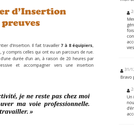
2
Mer
gén
foi
con
acc
er d’Insertion. Il fait travailler
7 à 8 équipiers
,
vie
, y compris celles qui ont eu un parcours de rue.
 d’une durée d’un an, à raison de 20 heures par
gressive et accompagner vers une insertion
31/1
Bravo p
2
Un 
nou
d’é
acc