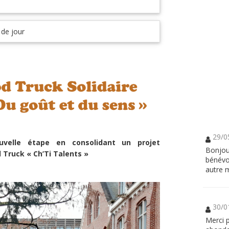
 de jour
29/0
ouvelle étape en consolidant un projet
Bonjour
d Truck « Ch’Ti Talents »
bénévo
autre 
30/0
Merci p