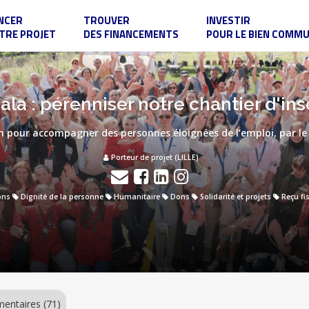
NCER
TROUVER
INVESTIR
TRE PROJET
DES FINANCEMENTS
POUR LE BIEN COMM
la : pérenniser notre chantier d'ins
n pour accompagner des personnes éloignées de l’emploi, par le 
Porteur de projet (LILLE)
ons
Dignité de la personne
Humanitaire
Dons
Solidarité et projets
Reçu fi
ntaires (71)