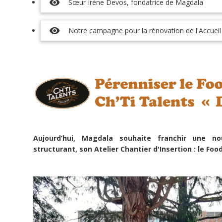
visibility
Sœur Irène Devos, fondatrice de Magdala
l'issue
de
la
visibility
Notre campagne pour la rénovation de l'Accueil
campagne.
Fin
prévue
le
:
02/09/2026
JE CONTRIBUE
Aujourd’hui, Magdala souhaite franchir une n
structurant, son Atelier Chantier d'Insertion : le Foo
Share
Tweet