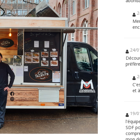
abond
2
Mer
enc
24/0
Découv
préfèr
2
C'e
et 
19/0
l'équi
SDF po
compren
mon d