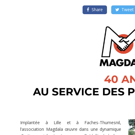
éloignées
de
l’emploi,
Share
Tweet
par
le
travail
et
la
rencontre
Porteur
de
projet
(LILLE)
Dons
Dignité
de
la
personne
Implantée à Lille et à Faches-Thumesnil,
Humanitaire
l’association Magdala œuvre dans une dynamique