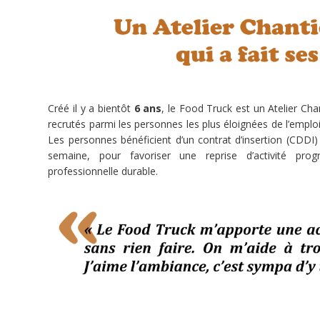
sociale
et
est
reconnue
d’intérêt
général.
Créé il y a bientôt
6 ans
, le Food Truck est un Atelier Chanti
Communauté
recrutés parmi les personnes les plus éloignées de l’emploi
chrétienne
Les personnes bénéficient d’un contrat d’insertion (CDDI)
du
semaine, pour favoriser une reprise d’activité pro
diocèse
professionnelle durable.
de
Lille,
elle
rassemble
depuis
1986
des
personnes
ayant
l’expérience