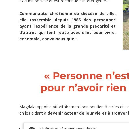
d’action sociale et est reconnue d’intérêt général.
Dons
Solidarité
et
Communauté chrétienne du diocèse de Lille,
projets
elle rassemble depuis 1986 des personnes
Reçu
fiscal
ayant l’expérience de la grande précarité et
d’autres qui font route avec elles pour vivre,
Dons
ensemble, convaincus que :
JE CONTRIBUE
Magdala apporte prioritairement son soutien à celles et ceu
33
en les aidant à
devenir acteur de leur vie et à trouver 
doFunders
Chiffres et témoignages de vie