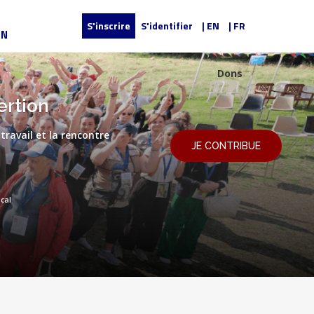
S'inscrire
S'identifier
| EN
| FR
UN
Dons
ertion
travail et la rencontre
JE CONTRIBUE
scal