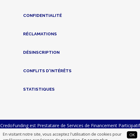
CONFIDENTIALITÉ
RÉCLAMATIONS
DÉSINSCRIPTION
CONFLITS D'INTÉRÊTS
STATISTIQUES
CredoFunding est Prestataire de Services de Financement Participatif
n° FP-2023-23 et Intermédiaire en Financement Participatif n°
En visitant notre site, vous acceptez l'utilisation de cookies pour
OK
14007012