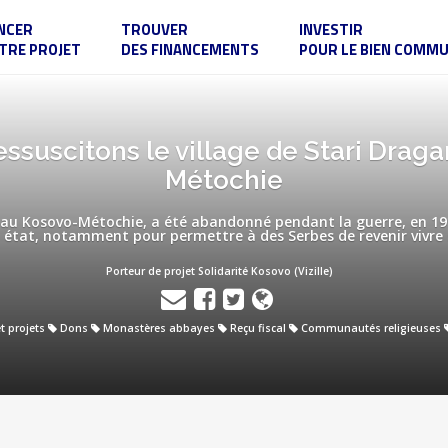
NCER
TROUVER
INVESTIR
TRE PROJET
DES FINANCEMENTS
POUR LE BIEN COMM
essuscitons le village de Stari Drag
Métochie
c, au Kosovo-Métochie, a été abandonné pendant la guerre, en 1
état, notamment pour permettre à des Serbes de revenir vivre su
Porteur de projet Solidarité Kosovo (Vizille)
et projets
Dons
Monastères abbayes
Reçu fiscal
Communautés religieuses