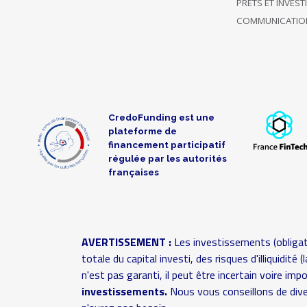
PRÊTS ET INVES
ce projet
50 €
14:18
jusqu'à
COMMUNICATIO
présent
11/04/2019
Soutient 3
55 €
14:16
projets
CredoFunding est une
01/04/2019
Soutient 13
50 €
plateforme de
14:11
projets
financement participatif
régulée par les autorités
Soutient
françaises
uniquement
29/03/2019
ce projet
15 €
20:03
jusqu'à
présent
AVERTISSEMENT :
Les investissements (obligat
totale du capital investi, des risques d'illiquidit
Soutient
n'est pas garanti, il peut être incertain voire im
uniquement
investissements.
Nous vous conseillons de dive
29/03/2019
ce projet
20 €
17:45