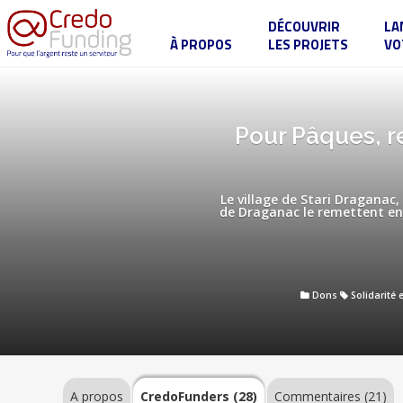
DÉCOUVRIR
LA
À PROPOS
LES PROJETS
VO
Pour
Pâques,
ressuscitons
le
village
A
Pour Pâques, r
de
propos
Stari
Draganac
au
Kosovo-
Le village de Stari Dragana
Métochie
de Draganac le remettent en 
CredoFunders
(28)
Dons
Solidarité 
Commentaires
(21)
A propos
CredoFunders
(28)
Commentaires (21)