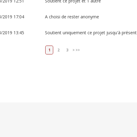
3/2019 12:51
Soutient ce projet et 1 autre
3/2019 17:04
A choisi de rester anonyme
3/2019 13:45
Soutient uniquement ce projet jusqu'à présent
1
2
3
>
>>