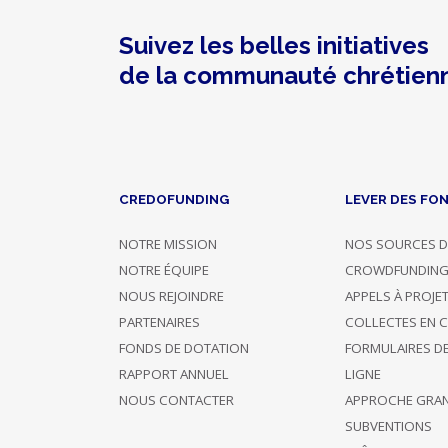
abbayes
Reçu
fiscal
Suivez les belles initiatives
Communautés
de la communauté chrétien
religieuses
Avec
contreparties
Dons
CREDOFUNDING
LEVER DES FO
NOTRE MISSION
NOS SOURCES D
NOTRE ÉQUIPE
CROWDFUNDIN
Photo
Nom
Confirmé
Description
Montant
NOUS REJOINDRE
APPELS À PROJE
PARTENAIRES
COLLECTES EN 
25/04/2019
Soutient 2
15 €
FONDS DE DOTATION
FORMULAIRES D
19:47
projets
RAPPORT ANNUEL
LIGNE
NOUS CONTACTER
APPROCHE GRA
Soutient
SUBVENTIONS
uniquement
12/04/2019