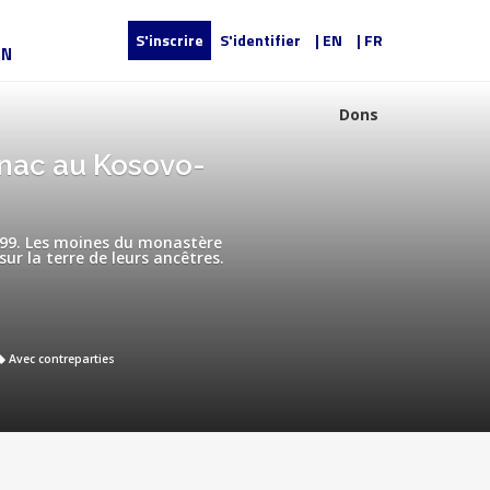
S'inscrire
S'identifier
| EN
| FR
UN
Dons
anac au Kosovo-
999. Les moines du monastère
r la terre de leurs ancêtres.
Avec contreparties