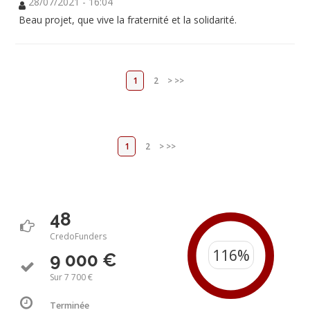
28/07/2021 - 16:04
Beau projet, que vive la fraternité et la solidarité.
1
2
>
>>
1
2
>
>>
48
CredoFunders
9 000 €
Sur 7 700 €
Terminée