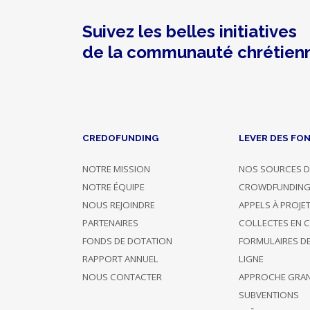
Reçu
fiscal
Suivez les belles initiatives
Avec
contreparties
de la communauté chrétien
Patrimoine
Scoutisme
Solidarité
et
projets
Humanitaire
CREDOFUNDING
LEVER DES FO
Art
et
artisanat
NOTRE MISSION
NOS SOURCES D
Dons
NOTRE ÉQUIPE
CROWDFUNDIN
Dons
NOUS REJOINDRE
APPELS À PROJE
PARTENAIRES
COLLECTES EN 
FONDS DE DOTATION
FORMULAIRES D
RAPPORT ANNUEL
LIGNE
NOUS CONTACTER
APPROCHE GRA
Photo
Nom
Confirmé
Description
Montant
SUBVENTIONS