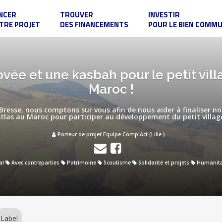
NCER
TROUVER
INVESTIR
TRE PROJET
DES FINANCEMENTS
POUR LE BIEN COMM
vée et une kasbah pour le petit vill
Maroc !
resse, nous comptons sur vous afin de nous aider à finaliser no
Atlas au Maroc pour participer au développement du petit village
Porteur de projet Equipe Comp'Act (Lille )
al
Avec contreparties
Patrimoine
Scoutisme
Solidarité et projets
Humanita
Label