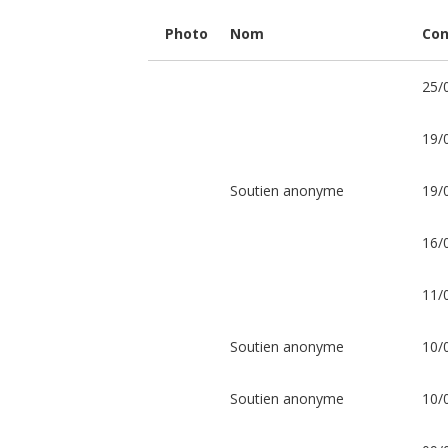
R'Bat
Photo
Nom
Con
au
Maroc
25/
!
19/
Équipe
scout
de
Bourg
Soutien anonyme
19/
en
Bresse,
nous
comptons
16/
sur
vous
afin
de
11/
nous
aider
à
Soutien anonyme
10/
finaliser
notre
projet
:
Soutien anonyme
10/
nous
rendre
au