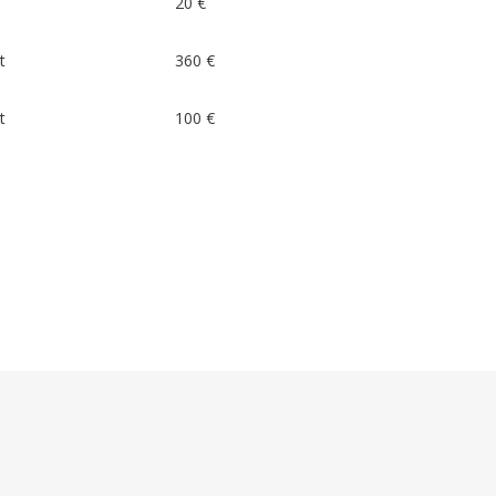
20 €
t
360 €
t
100 €