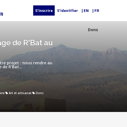
S'inscrire
S'identifier
| EN
| FR
UN
Dons
age de R'Bat au
tre projet : nous rendre au
 de R'Bat...
ire
Art et artisanat
Dons