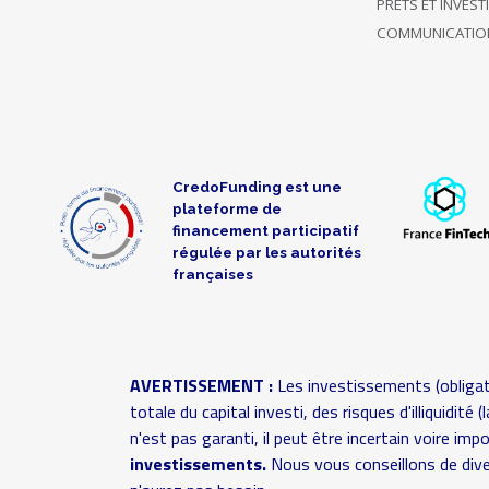
PRÊTS ET INVES
Soutient
COMMUNICATIO
uniquement
25/04/2018
ce projet
15 €
16:06
jusqu'à
présent
Soutient
CredoFunding est une
uniquement
plateforme de
19/04/2018
ce projet
30 €
financement participatif
08:58
régulée par les autorités
jusqu'à
françaises
présent
A choisi de
Soutien
19/04/2018
rester
30 €
anonyme
07:53
AVERTISSEMENT :
Les investissements (obligat
anonyme
totale du capital investi, des risques d'illiquidit
n'est pas garanti, il peut être incertain voire im
Soutient
investissements.
Nous vous conseillons de dive
uniquement
16/04/2018