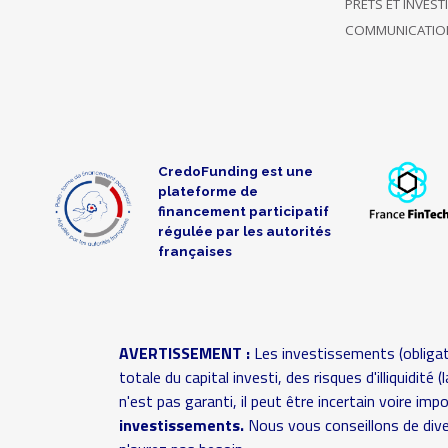
PRÊTS ET INVES
Soutient
COMMUNICATIO
uniquement
08/02/2019
ce projet
100 €
09:43
jusqu'à
présent
Soutient
CredoFunding est une
uniquement
06/02/2019
plateforme de
ce projet
50 €
financement participatif
10:19
jusqu'à
régulée par les autorités
présent
françaises
A choisi de
Soutien
03/02/2019
rester
50 €
anonyme
17:49
anonyme
AVERTISSEMENT :
Les investissements (obligat
totale du capital investi, des risques d'illiquidit
Soutient
n'est pas garanti, il peut être incertain voire im
uniquement
investissements.
Nous vous conseillons de dive
01/02/2019
ce projet
120 €