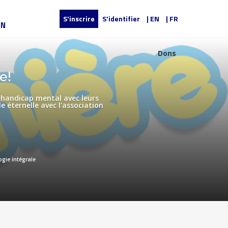
S'inscrire
S'identifier
| EN
| FR
UN
Dons
e!
 handicap mental avec leurs
e éternelle avec l'association
ogie intégrale