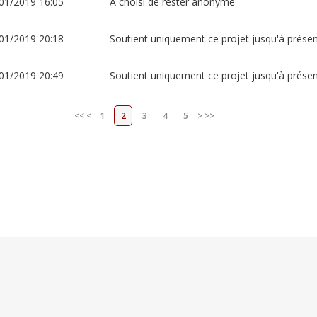
01/2019 16:05
A choisi de rester anonyme
01/2019 20:18
Soutient uniquement ce projet jusqu'à prése
01/2019 20:49
Soutient uniquement ce projet jusqu'à prése
<<
<
1
2
3
4
5
>
>>