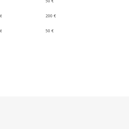
50 €
nt
200 €
nt
50 €