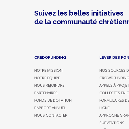
fiscal
Ecologie
Suivez les belles initiatives
intégrale
de la communauté chrétien
Dons
CREDOFUNDING
LEVER DES FO
Photo
Nom
Confirmé
Description
Montant
NOTRE MISSION
NOS SOURCES D
NOTRE ÉQUIPE
CROWDFUNDIN
A choisi de
Soutien
11/02/2019
NOUS REJOINDRE
APPELS À PROJE
rester
30 €
anonyme
17:40
anonyme
PARTENAIRES
COLLECTES EN 
FONDS DE DOTATION
FORMULAIRES D
A choisi de
RAPPORT ANNUEL
LIGNE
Soutien
08/02/2019
rester
200 €
NOUS CONTACTER
APPROCHE GRA
anonyme
21:22
anonyme
SUBVENTIONS