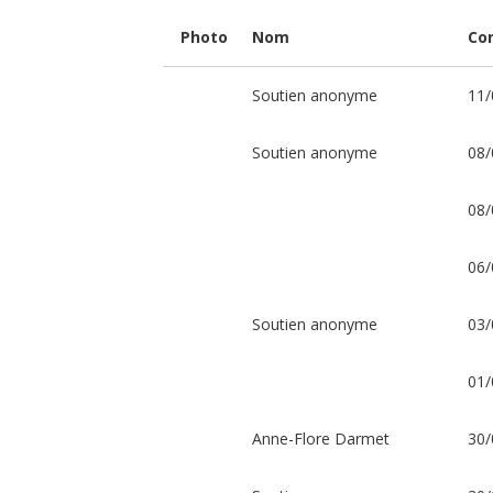
adultes
et
Photo
Nom
Co
jeunes
de
tout
âge
Soutien anonyme
11/
ayant
un
handicap
Soutien anonyme
08/
mental
avec
leurs
accompagnants
08/
!
Aidons-
les
à
06/
partir
et
à
vivre
Soutien anonyme
03/
une
expérience
spirituelle
01/
inoubliable
de
la
Ville
Anne-Flore Darmet
30/
éternelle
avec
l'association
Foi