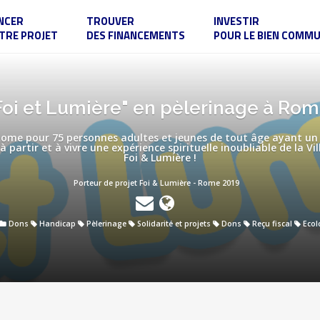
NCER
TROUVER
INVESTIR
TRE PROJET
DES FINANCEMENTS
POUR LE BIEN COMM
Foi et Lumière" en pèlerinage à Rom
 Rome pour 75 personnes adultes et jeunes de tout âge ayant un
partir et à vivre une expérience spirituelle inoubliable de la Vill
Foi & Lumière !
Porteur de projet Foi & Lumière - Rome 2019
Dons
Handicap
Pèlerinage
Solidarité et projets
Dons
Reçu fiscal
Ecol