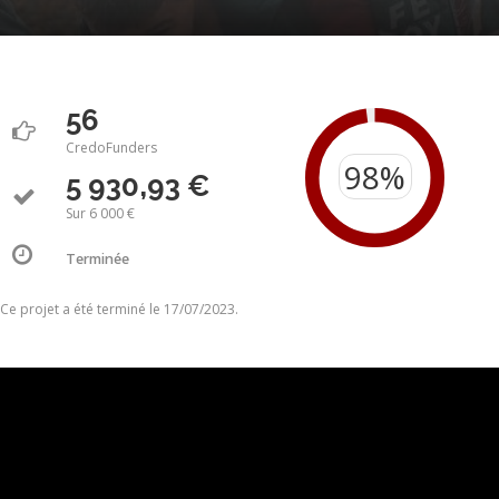
56
CredoFunders
5 930,93 €
Sur 6 000 €
Terminée
Ce projet a été terminé le 17/07/2023.