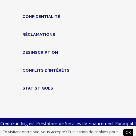
CONFIDENTIALITÉ
RÉCLAMATIONS
DÉSINSCRIPTION
CONFLITS D'INTÉRÊTS
STATISTIQUES
CredoFunding est Prestataire de Services de Financement Participatif
n° FP-2023-23 et Intermédiaire en Financement Participatif n°
En visitant notre site, vous acceptez l'utilisation de cookies pour
OK