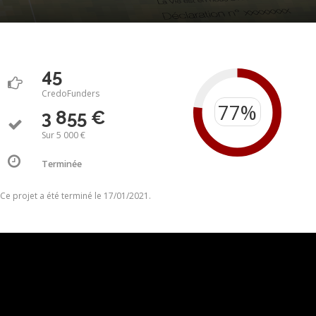
45
CredoFunders
3 855 €
Sur 5 000 €
Terminée
Ce projet a été terminé le 17/01/2021.