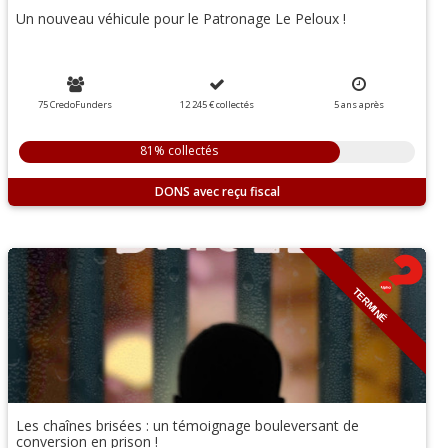
Un nouveau véhicule pour le Patronage Le Peloux !
75 CredoFunders
12 245 €
collectés
5
ans
après
81% collectés
DONS
TERMINÉ
Les chaînes brisées : un témoignage bouleversant de
conversion en prison !