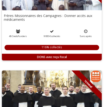
Frères Missionnaires des Campagnes : Donner accès aux
médicaments
48 CredoFunders
9 000 €
collectés
5
ans
après
116% collectés
DONS
TERMINÉ