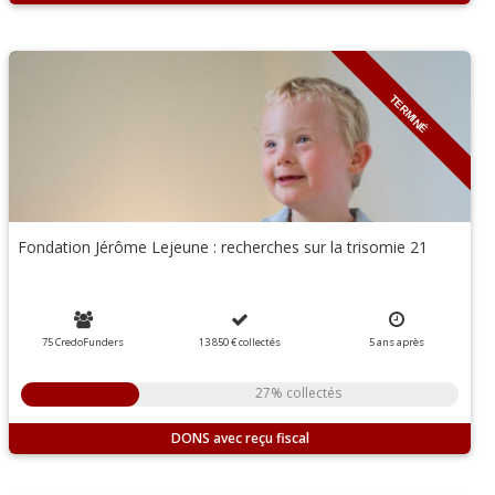
TERMINÉ
Fondation Jérôme Lejeune : recherches sur la trisomie 21
75 CredoFunders
13 850 €
collectés
5
ans
après
27% collectés
DONS