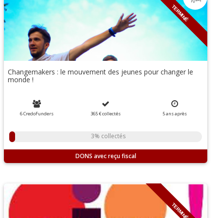
TERMINÉ
Changemakers : le mouvement des jeunes pour changer le
monde !
6 CredoFunders
365 €
collectés
5
ans
après
3% collectés
DONS
TERMINÉ