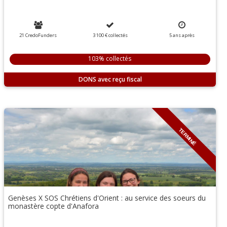
21 CredoFunders
3 100 €
collectés
5
ans
après
103% collectés
DONS
TERMINÉ
Genèses X SOS Chrétiens d'Orient : au service des soeurs du
monastère copte d'Anafora