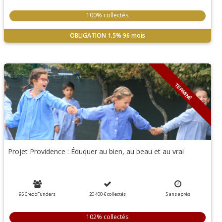
100% collectés
OBLIGATION
1.5%
96 mois
TERMINÉ
Projet Providence : Éduquer au bien, au beau et au vrai
95 CredoFunders
20 400 €
collectés
5
ans
après
102% collectés