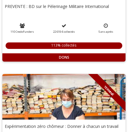
PREVENTE : BD sur le Pèlerinage Militaire International
110 CredoFunders
22 618 €
collectés
5
ans
après
113% collectés
DONS
TERMINÉ
Expérimentation zéro chômeur : Donner à chacun un travail