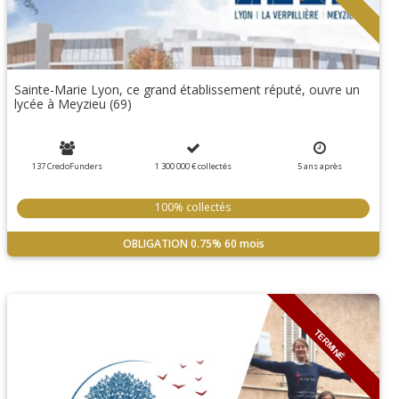
Sainte-Marie Lyon, ce grand établissement réputé, ouvre un
lycée à Meyzieu (69)
137 CredoFunders
1 300 000 €
collectés
5
ans
après
100% collectés
OBLIGATION
0.75%
60 mois
TERMINÉ