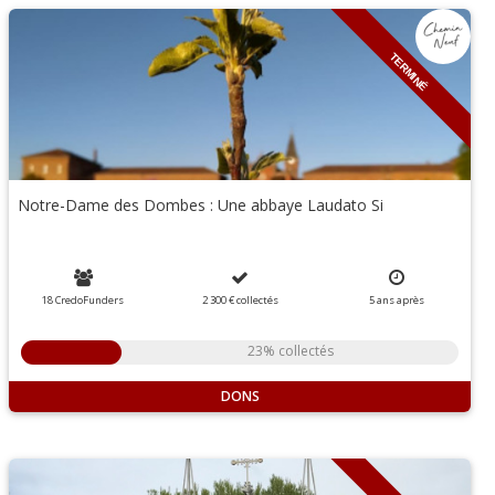
TERMINÉ
Notre-Dame des Dombes : Une abbaye Laudato Si
18 CredoFunders
2 300 €
collectés
5
ans
après
23% collectés
DONS