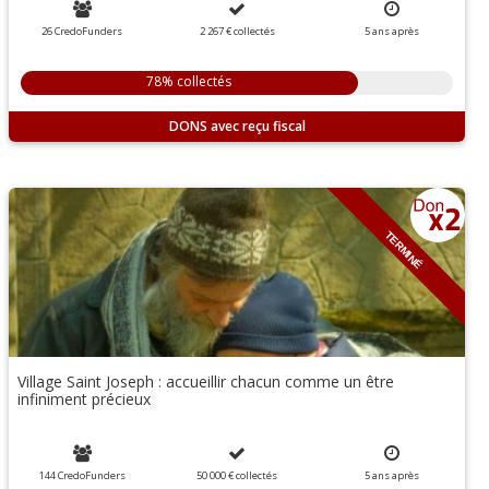
26 CredoFunders
2 267 €
collectés
5
ans
après
78% collectés
DONS
TERMINÉ
Village Saint Joseph : accueillir chacun comme un être
infiniment précieux
144 CredoFunders
50 000 €
collectés
5
ans
après