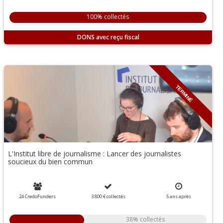
100% collectés
DONS
TERMINÉ
L'Institut libre de journalisme : Lancer des journalistes
soucieux du bien commun
24 CredoFunders
3 800 €
collectés
5
ans
après
38% collectés