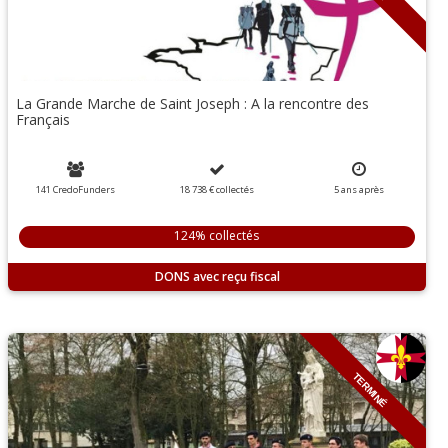
La Grande Marche de Saint Joseph : A la rencontre des
Français
141 CredoFunders
18 738 €
collectés
5
ans
après
124% collectés
DONS
TERMINÉ