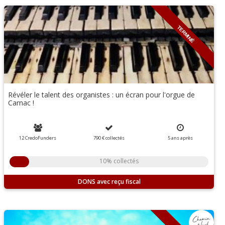
TERMINÉ
Révéler le talent des organistes : un écran pour l'orgue de
Carnac !
12 CredoFunders
790 €
collectés
5
ans
après
10% collectés
DONS