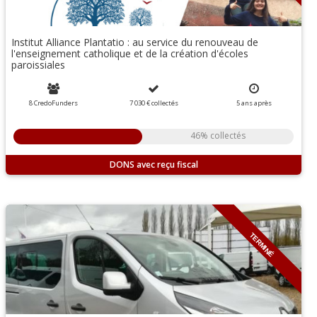
Institut Alliance Plantatio : au service du renouveau de
l'enseignement catholique et de la création d'écoles
paroissiales
8 CredoFunders
7 030 €
collectés
5
ans
après
46% collectés
DONS
TERMINÉ