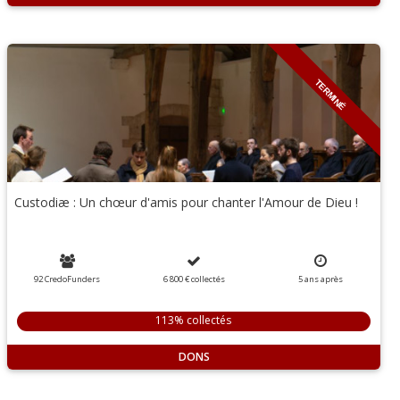
TERMINÉ
Custodiæ : Un chœur d'amis pour chanter l'Amour de Dieu !
92 CredoFunders
6 800 €
collectés
5
ans
après
113% collectés
DONS