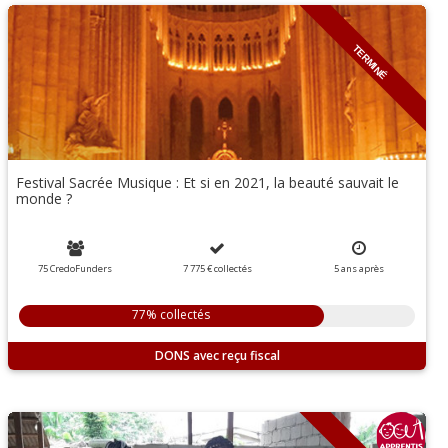
TERMINÉ
Festival Sacrée Musique : Et si en 2021, la beauté sauvait le
monde ?
75 CredoFunders
7 775 €
collectés
5
ans
après
77% collectés
DONS