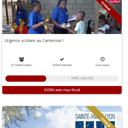
TERMINÉ
Urgence scolaire au Cameroun !
51 CredoFunders
3 624 €
collectés
5
ans
après
36% collectés
DONS
TERMINÉ