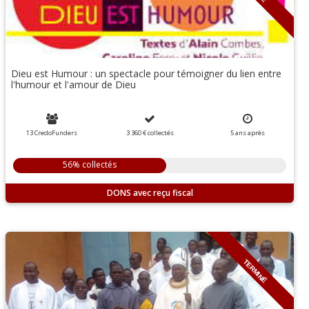
Dieu est Humour : un spectacle pour témoigner du lien entre
l'humour et l'amour de Dieu
13 CredoFunders
3 360 €
collectés
5
ans
après
56% collectés
DONS
TERMINÉ