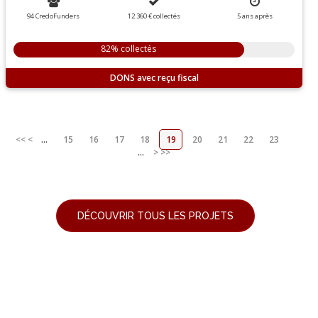
94 CredoFunders
12 360 €
collectés
5
ans
après
82% collectés
DONS
<<
<
...
15
16
17
18
19
20
21
22
23
...
>
>>
DÉCOUVRIR TOUS LES PROJETS