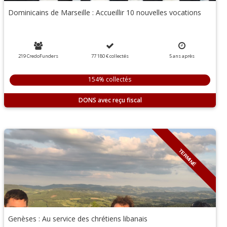
Dominicains de Marseille : Accueillir 10 nouvelles vocations
219 CredoFunders
77 180 €
collectés
5
ans
après
154% collectés
DONS
TERMINÉ
Genèses : Au service des chrétiens libanais