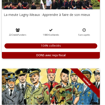
La meute Lagny-Meaux : Apprendre à faire de son mieux
22 CredoFunders
1 880 €
collectés
5
ans
après
104% collectés
DONS
TERMINÉ