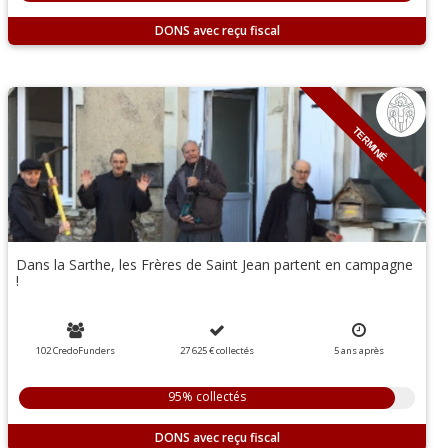
DONS
TERMINÉ
Dans la Sarthe, les Frères de Saint Jean partent en campagne
!
102 CredoFunders
27 625 €
collectés
5
ans
après
95% collectés
DONS