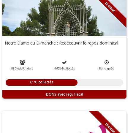
TERMINÉ
Notre Dame du Dimanche : Redécouvrir le repos dominical
56 CredoFunders
4 928 €
collectés
5
ans
après
61% collectés
DONS
TERMINÉ