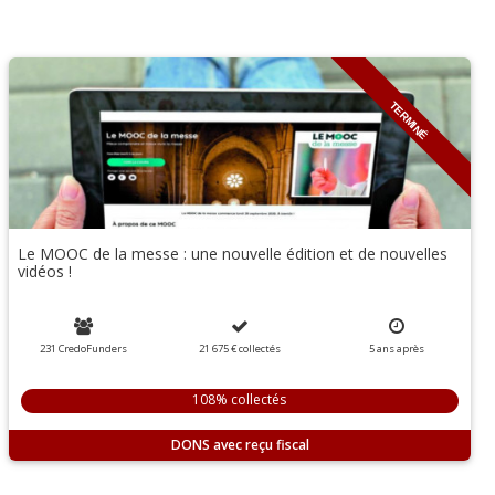
TERMINÉ
Le MOOC de la messe : une nouvelle édition et de nouvelles
vidéos !
231 CredoFunders
21 675 €
collectés
5
ans
après
108% collectés
DONS