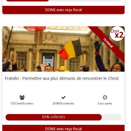
DONS
TERMINÉ
Fratello : Permettre aux plus démunis de rencontrer le Christ
102 CredoFunders
20 960 €
collectés
5
ans
après
83% collectés
DONS