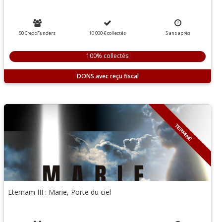
50 CredoFunders
10 000 €
collectés
5
ans
après
100% collectés
DONS
TERMINÉ
Eternam III : Marie, Porte du ciel