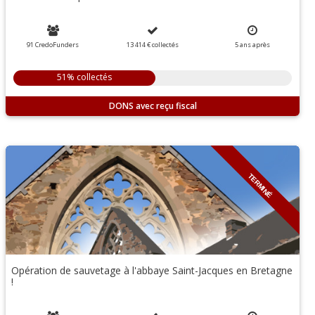
91 CredoFunders
13 414 €
collectés
5
ans
après
51% collectés
DONS
TERMINÉ
Opération de sauvetage à l'abbaye Saint-Jacques en Bretagne
!