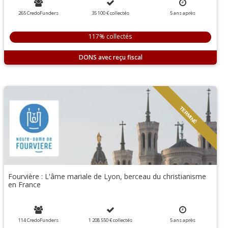
265 CredoFunders
35 100 €
collectés
5
ans
après
117% collectés
DONS
TERMINÉ
Fourvière : L'âme mariale de Lyon, berceau du christianisme
en France
114 CredoFunders
1 208 550 €
collectés
5
ans
après