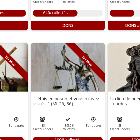
CredoFunders
collectés
CredoFunders
tés
64% collectés
DONS
DONS
TERMINÉ
TERMINÉ
"J'étais en prison et vous m'avez
Un lieu de priè
visité ..." (Mt 25, 36)
Lourdes
5
ans
après
33
4 980 €
5
ans
après
28
CredoFunders
collectés
CredoFunders
s
100% collectés
100%