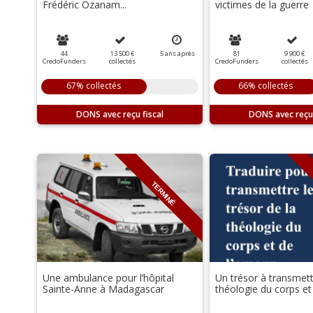
Frédéric Ozanam...
victimes de la guerre
44
13 500 €
5
ans
après
81
9 900 €
CredoFunders
collectés
CredoFunders
collectés
67% collectés
66% collectés
DONS
DONS
TERMINÉ
Une ambulance pour l’hôpital
Un trésor à transmettr
Sainte-Anne à Madagascar
théologie du corps et