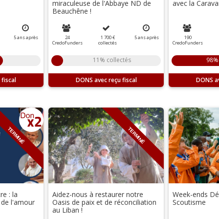
miraculeuse de l'Abbaye ND de
avec la Carava
Beauchêne !
5
ans
après
24
1 700 €
5
ans
après
190
CredoFunders
collectés
CredoFunders
11% collectés
98% 
DONS
DONS
TERMINÉ
TERMINÉ
e : la
Aidez-nous à restaurer notre
Week-ends Dé
 de l'amour
Oasis de paix et de réconciliation
Scoutisme
au Liban !