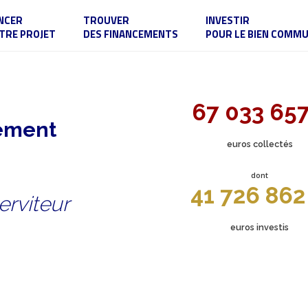
NCER
TROUVER
INVESTIR
TRE PROJET
DES FINANCEMENTS
POUR LE BIEN COMM
67 033 65
sement
euros collectés
dont
41 726 862
erviteur
euros investis