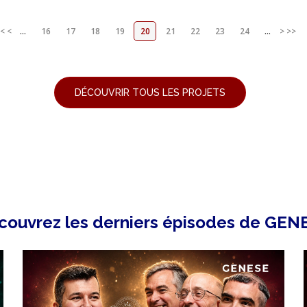
<
<
...
16
17
18
19
20
21
22
23
24
...
>
>>
DÉCOUVRIR TOUS LES PROJETS
couvrez les derniers épisodes de GEN