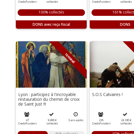
CredoFunders
collectés
CredoFunders
collectés
100% collectés
161% collec
DONS
DONS
TERMINÉ
Lyon : participez à l'incroyable
S.O.S Calvaires !
restauration du chemin de croix
de Saint Just !!!
47
9 490 €
5
ans
après
235
24 330 €
CredoFunders
collectés
CredoFunders
collectés
45% collectés
97% collecté