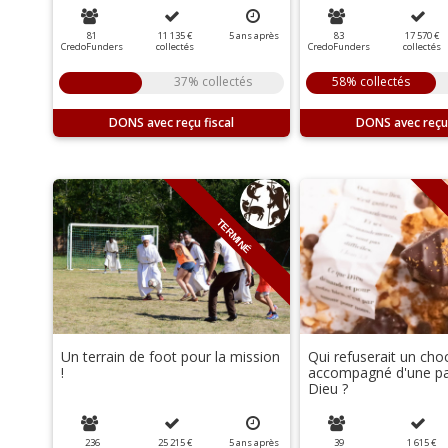
81
11 135 €
5
ans
après
83
17 570 €
CredoFunders
collectés
CredoFunders
collectés
37% collectés
58% collectés
DONS
DONS
TERMINÉ
Un terrain de foot pour la mission
Qui refuserait un cho
!
accompagné d'une pa
Dieu ?
236
25 215 €
5
ans
après
39
1 615 €