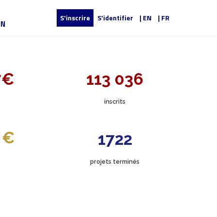
S'inscrire
S'identifier
| EN
| FR
UN
7€
113 036
inscrits
 €
1722
projets terminés