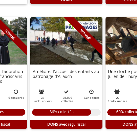
TERMINÉ
TERMINÉ
 l'adoration
Améliorer l'accueil des enfants au
Une cloche pour
franciscains
patronage d'Allauch
Julien de Thury
s
6
ans
après
24
3 885 €
6
ans
après
20
CredoFunders
collectés
CredoFunders
tés
86% collectés
60% collect
DONS
DONS