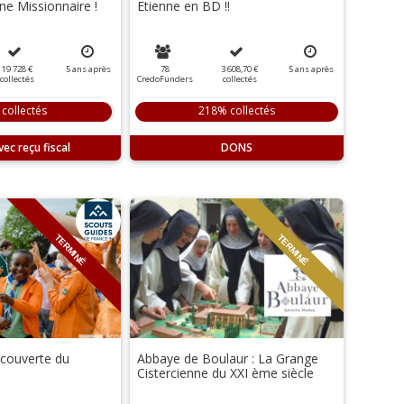
ne Missionnaire !
Etienne en BD !!
19 728 €
5
ans
après
78
3 608,70 €
5
ans
après
collectés
CredoFunders
collectés
collectés
218% collectés
DONS
TERMINÉ
TERMINÉ
couverte du
Abbaye de Boulaur : La Grange
Cistercienne du XXI ème siècle