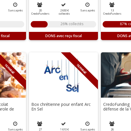
5
ans
après
20
2 650 €
5
ans
après
13
CredoFunders
collectés
CredoFunders
26% collectés
87% co
DONS
DONS
TERMINÉ
TERMINÉ
colat
Box chrétienne pour enfant Arc
CredoFunding 
role de
En Sel
défense de la 
5
ans
après
27
1 610 €
5
ans
après
26