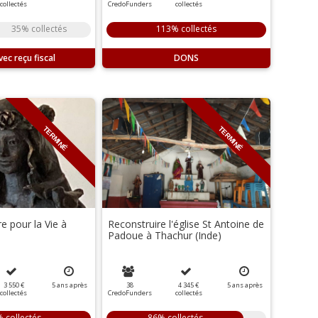
collectés
CredoFunders
collectés
35% collectés
113% collectés
DONS
TERMINÉ
TERMINÉ
re pour la Vie à
Reconstruire l'église St Antoine de
Padoue à Thachur (Inde)
3 550 €
5
ans
après
38
4 345 €
5
ans
après
collectés
CredoFunders
collectés
 collectés
86% collectés