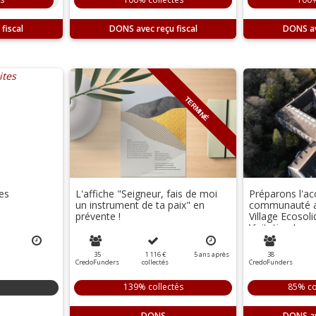
DONS
DONS
TERMINÉ
es
L'affiche "Seigneur, fais de moi
Préparons l'ac
un instrument de ta paix" en
communauté a
prévente !
Village Ecosoli
Visitation !
35
1 116 €
5
ans
après
38
CredoFunders
collectés
CredoFunders
139% collectés
85% co
DONS
DONS