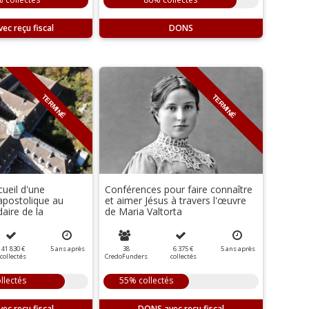
DONS
TERMINÉ
TERMINÉ
cueil d'une
Conférences pour faire connaître
postolique au
et aimer Jésus à travers l'œuvre
daire de la
de Maria Valtorta
41 830 €
5
ans
après
38
6 375 €
5
ans
après
collectés
CredoFunders
collectés
llectés
55% collectés
DONS