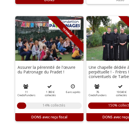
TERMINÉ
Assurer la pérennité de l'œuvre
Une chapelle dédiée à
du Patronage du Pradet !
perpétuelle ! - Frères 
conventuels de Tarbe
11
1 380 €
6
ans
après
76
19 040 €
CredoFunders
collectés
CredoFunders
collectés
14% collectés
150% collec
DONS
DONS