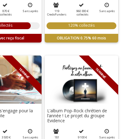
870 €
5
ans
après
119
960 300 €
5
ans
après
collectés
CredoFunders
collectés
llectés
120% collectés
OBLIGATION
0.75%
60 mois
TERMINÉ
TERMINÉ
s'engage pour la
L’album Pop-Rock chrétien de
Vie
l’année ! Le projet du groupe
Evidence
3 500 €
5
ans
après
181
9 100 €
5
ans
après