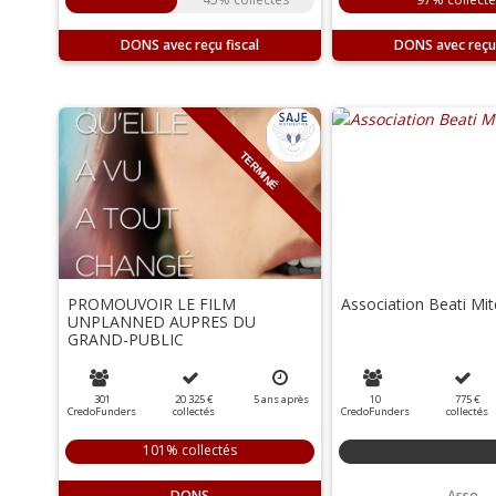
DONS
DONS
TERMINÉ
PROMOUVOIR LE FILM
Association Beati Mit
UNPLANNED AUPRES DU
GRAND-PUBLIC
301
20 325 €
5
ans
après
10
775 €
CredoFunders
collectés
CredoFunders
collectés
101% collectés
DONS
Asso