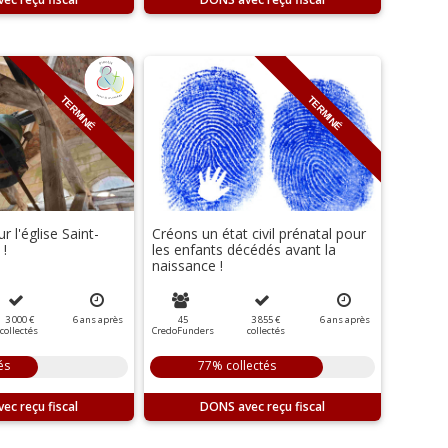
TERMINÉ
TERMINÉ
 l'église Saint-
Créons un état civil prénatal pour
 !
les enfants décédés avant la
naissance !
3 000 €
6
ans
après
45
3 855 €
6
ans
après
collectés
CredoFunders
collectés
és
77% collectés
DONS