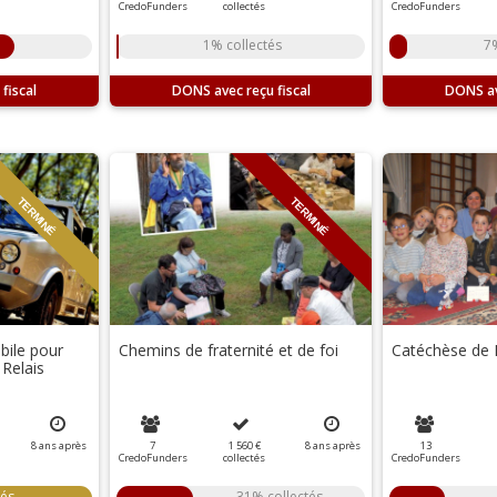
CredoFunders
collectés
CredoFunders
1% collectés
7%
DONS
DONS
TERMINÉ
TERMINÉ
bile pour
Chemins de fraternité et de foi
Catéchèse de 
Relais
8
ans
après
7
1 560 €
8
ans
après
13
CredoFunders
collectés
CredoFunders
tés
31% collectés