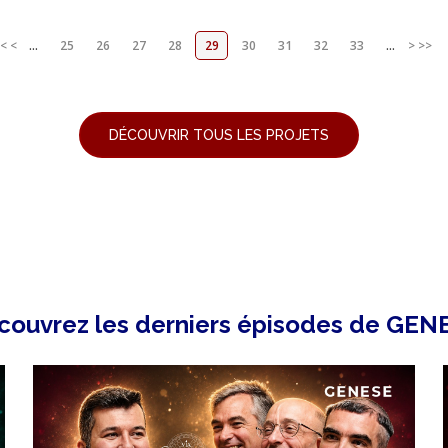
<
<
...
25
26
27
28
29
30
31
32
33
...
>
>>
DÉCOUVRIR TOUS LES PROJETS
couvrez les derniers épisodes de GEN