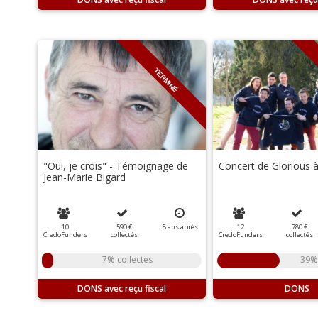
TERMINÉ
"Oui, je crois" - Témoignage de
Concert de Glorious 
Jean-Marie Bigard
10
590 €
8
ans
après
12
780 €
CredoFunders
collectés
CredoFunders
collectés
7% collectés
39% 
DONS
DONS