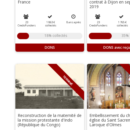
France
contrat à Dijon en s
2019
23
1 863 €
8
ans
après
23
1 765 €
CredoFunders
collectés
CredoFunders
collectés
18% collectés
35% 
DONS
DONS
TERMINÉ
Reconstruction de la maternité de
Embellissement du ch
la mission protestante d'Indo
église du Saint Sacr
(République du Congo)
Laroque d'Olmes