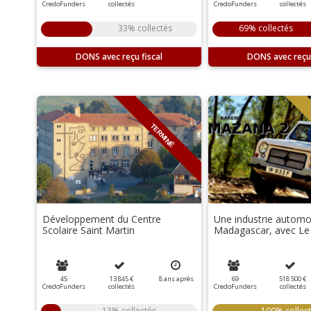
CredoFunders
collectés
CredoFunders
collectés
33% collectés
69% collectés
DONS
DONS
TERMINÉ
Développement du Centre
Une industrie automo
Scolaire Saint Martin
Madagascar, avec Le 
45
13 845 €
8
ans
après
69
518 500 €
CredoFunders
collectés
CredoFunders
collectés
13% collectés
100% collec