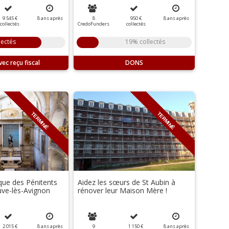
9 545 €
8
ans
après
8
950 €
8
ans
après
collectés
CredoFunders
collectés
lectés
19% collectés
DONS
TERMINÉ
TERMINÉ
que des Pénitents
Aidez les sœurs de St Aubin à
euve-lès-Avignon
rénover leur Maison Mère !
2 015 €
8
ans
après
9
1 150 €
8
ans
après