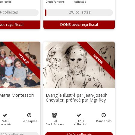
collectés
CredoFunders
collectés
 collectés
2% collectés
DONS
TERMINÉ
TERMINÉ
Maria Montessori
Evangile illustré par Jean-Joseph
Chevalier, préfacé par Mgr Rey
970 €
8
ans
après
20
3 120 €
8
ans
après
collectés
CredoFunders
collectés
22% collectés
104% collectés