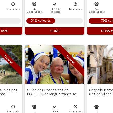
8
ans
après
42
1 791 €
8
ans
après
141
CredoFunders
collectés
CredoFunders
51% collectés
79% col
DONS
DONS
TERMINÉ
TERMINÉ
sur les pas
Guide des Hospitalités de
Chapelle Baro
inte
LOURDES de langue française
Gris de Villen
8
ans
après
7
325 €
8
ans
après
17