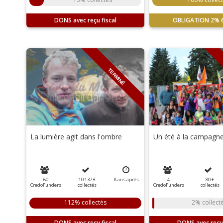
DONS
OBLIGATION
2%
TERMINÉ
La lumière agit dans l'ombre
Un été à la campagn
60
10 137 €
8
ans
après
4
80 €
CredoFunders
collectés
CredoFunders
collectés
112% collectés
2% collect
DONS
DONS