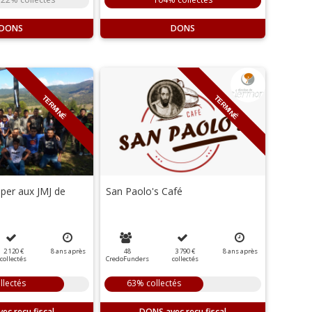
DONS
DONS
TERMINÉ
TERMINÉ
iper aux JMJ de
San Paolo's Café
2 120 €
8
ans
après
48
3 790 €
8
ans
après
collectés
CredoFunders
collectés
llectés
63% collectés
DONS