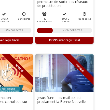
permettre de sortir des réseaux
de prostitution
3 495 €
8
ans
après
40
8 954 €
8
ans
après
collectés
CredoFunders
collectés
34% collectés
29% collectés
DONS
TERMINÉ
TERMINÉ
rmation
Jesus Runs - les maillots qui
nt catholique sur
proclament la Bonne Nouvelle