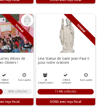
TERMINÉ
TERMINÉ
d les élèves de
Une Statue de Saint Jean-Paul II
 Oliviers !
pour notre oratoire
3 890 €
8
ans
après
38
2 965 €
8
ans
après
collectés
CredoFunders
collectés
48% collectés
114% collectés
DONS