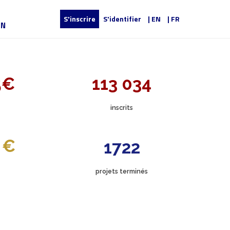
S'inscrire
S'identifier
| EN
| FR
UN
5€
113 034
inscrits
 €
1722
projets terminés