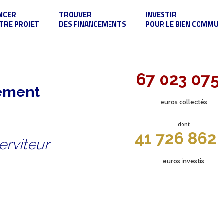
NCER
TROUVER
INVESTIR
TRE PROJET
DES FINANCEMENTS
POUR LE BIEN COMM
67 023 07
sement
euros collectés
dont
41 726 862
erviteur
euros investis