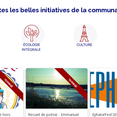
es les belles initiatives de la commun
TERMINÉ
TERMINÉ
e hors-
Recueil de poésie - Emmanuel
Ephata!Fest’2