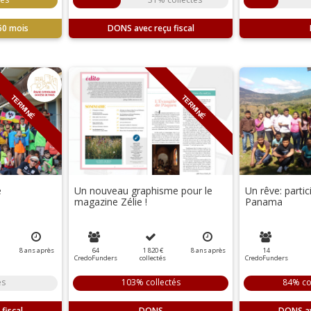
60 mois
DONS
TERMINÉ
TERMINÉ
e
Un nouveau graphisme pour le
Un rêve: partic
magazine Zélie !
Panama
8
ans
après
64
1 820 €
8
ans
après
14
CredoFunders
collectés
CredoFunders
és
103% collectés
84% co
DONS
DONS