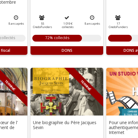
eptembre
8
ans
après
55
1 019 €
8
ans
après
17
CredoFunders
collectés
CredoFunders
collectés
72% collectés
DONS
DONS
TERMINÉ
TERMINÉ
œur de l'
Une biographie du Père Jacques
Pour une info
ement de
Sevin
authentiqueme
Internet