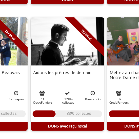
TERMINÉ
TERMINÉ
à Beauvais
Aidons les prêtres de demain
Mettez au chau
Notre Dame des
8
ans
après
11
3 210 €
8
ans
après
38
CredoFunders
collectés
CredoFunders
collectés
33% collectés
DONS
DONS