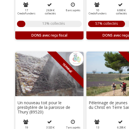
17
2 634 €
8
ans
après
10
6 890 €
CredoFunders
collectés
CredoFunders
collectés
13% collectés
57% collectés
DONS
DONS
TERMINÉ
Un nouveau toit pour le
Pèlerinage de jeunes 
presbytère de la paroisse de
du Christ en Terre Sa
Thury (89520)
19
3 320 €
7
ans
après
13
6 298 €