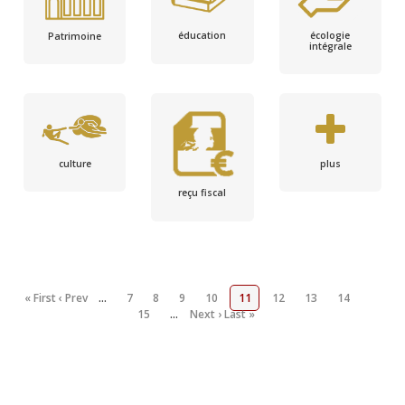
écologie
éducation
Patrimoine
intégrale
culture
plus
reçu fiscal
« First
‹ Prev
…
7
8
9
10
11
12
13
14
15
…
Next ›
Last »