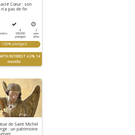
Sacré Cœur : son
 n'a pas de fin
€
2
nders
330,000
year
pledged
after
100% pledged
WITH INTEREST
4.3%
14
months
atue de Saint Michel
nge : un patrimoine
server