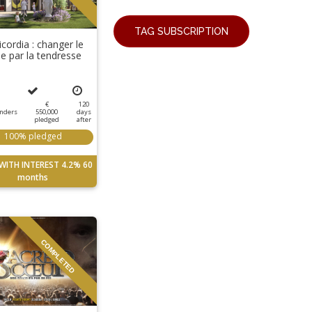
TAG SUBSCRIPTION
icordia : changer le
 par la tendresse
€
120
nders
550,000
days
pledged
after
100% pledged
WITH INTEREST
4.2%
60
months
COMPLETED