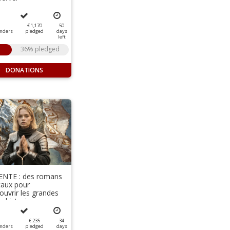
€ 1,170
50
nders
pledged
days
left
36% pledged
DONATIONS
ENTE : des romans
aux pour
ouvrir les grandes
es historiques
iennes !
€ 235
34
nders
pledged
days