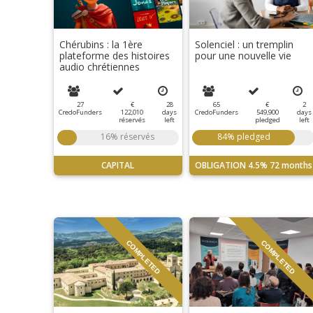
Chérubins : la 1ère
Solenciel : un tremplin
plateforme des histoires
pour une nouvelle vie
audio chrétiennes
27
€
28
65
€
2
CredoFunders
122,010
days
CredoFunders
549,900
days
réservés
left
pledged
left
16% réservés
84% pledged
CAPITAL
OBLIGATION
4.5%
72 months
COMPLETED
COMPLETED