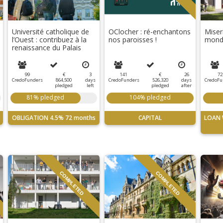
Université catholique de
OClocher : ré-enchantons
Miser
l’Ouest : contribuez à la
nos paroisses !
monde
renaissance du Palais
99
€
3
141
€
26
72
CredoFunders
864,500
days
CredoFunders
526,320
days
CredoFu
pledged
left
pledged
after
81% pledged
104% pledged
OBLIGATION
4.5%
72 months
CAPITAL
LOAN 
COMPLETED
COMPLETED