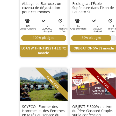
Abbaye du Barroux : un
Ecologica : l'École
caveau de dégustation
Supérieure dans l'élan de
pour ces moines
Laudato Si
vignerons
199
€
7
55
€
11
CredoFunders
2,000,000
months
CredoFunders
357,600
month
pledged
after
pledged
after
100% pledged
89% pledged
LOAN WITH INTEREST
4.2%
72
OBLIGATION
5%
72 months
months
COMPLETED
COMPLETED
SCYFCO : Former des
OBJECTIF 300% : le livre
Hommes et des Femmes
du Père Gaspard Craplet
engagés au service du
sur la confession !