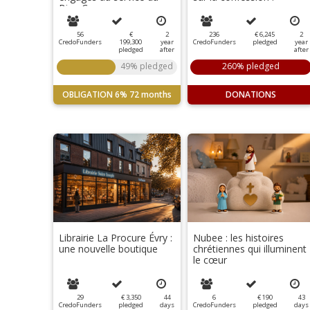
Bien Commun
56
€
2
236
€ 6,245
2
CredoFunders
199,300
year
CredoFunders
pledged
year
pledged
after
after
49% pledged
260% pledged
OBLIGATION
6%
72 months
DONATIONS
Librairie La Procure Évry :
Nubee : les histoires
une nouvelle boutique
chrétiennes qui illuminent
le cœur
29
€ 3,350
44
6
€ 190
43
CredoFunders
pledged
days
CredoFunders
pledged
days