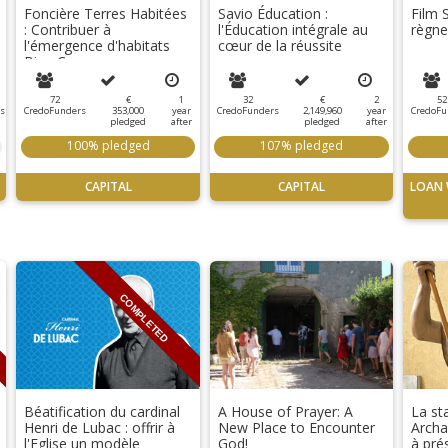
Foncière Terres Habitées
Savio Éducation :
Film 
: Contribuer à
l'Éducation intégrale au
règne
l'émergence d'habitats
cœur de la réussite
Bien Commun
72
€
1
32
€
2
52
s
CredoFunders
353,000
year
CredoFunders
2,149,960
year
CredoFu
pledged
after
pledged
after
100% pledged
107% pledged
CAPITAL
CAPITAL
LOAN 
COMPLETED
Béatification du cardinal
A House of Prayer: A
La st
Henri de Lubac : offrir à
New Place to Encounter
Archa
l'Eglise un modèle
God!
à pré