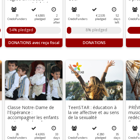
courageux et éclairé
d’unité catholique et de
confiance en Dieu
31
€ 4,885
2
13
€ 2,535
52
5
CredoFunders
pledged
year
CredoFunders
pledged
days
CredoFu
after
left
54% pledged
8% pledged
DONATIONS
DONATIONS
Classe Notre-Dame de
TeenSTAR : éducation à
PRÉV
l'Espérance :
la vie affective et au sens
music
accompagner les enfants
de la sexualité
redéc
porteurs de handicap
figur
chrét
26
€ 4,955
33
5
€ 280
35
5
CredoFunders
pledged
days
CredoFunders
pledged
days
CredoFu