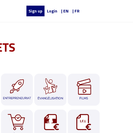
Sign up
Login
| EN
| FR
ETS