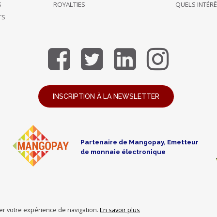
S
ROYALTIES
QUELS INTÉR
TS
INSCRIPTION À LA NEWSLETTER
Partenaire de Mangopay, Emetteur
de monnaie électronique
orer votre expérience de navigation.
En savoir plus
ing is a crowdfunding intermediate registered at the ORIAS under n