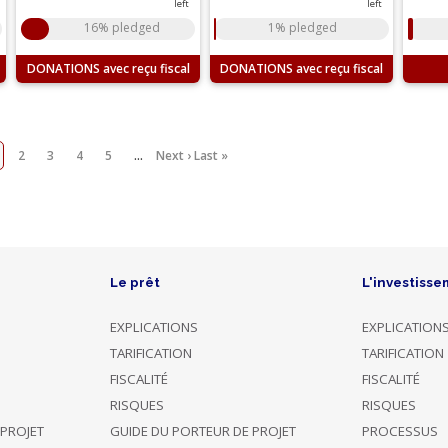
left
left
16% pledged
1% pledged
DONATIONS
DONATIONS
2
3
4
5
…
Next ›
Last »
Le prêt
L'investisse
EXPLICATIONS
EXPLICATION
TARIFICATION
TARIFICATION
FISCALITÉ
FISCALITÉ
RISQUES
RISQUES
 PROJET
GUIDE DU PORTEUR DE PROJET
PROCESSUS