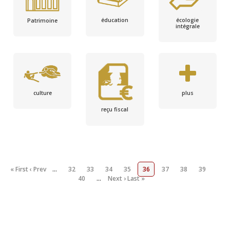
écologie
éducation
Patrimoine
intégrale
culture
plus
reçu fiscal
« First
‹ Prev
…
32
33
34
35
36
37
38
39
40
…
Next ›
Last »