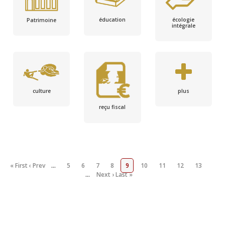
écologie
éducation
Patrimoine
intégrale
culture
plus
reçu fiscal
« First
‹ Prev
…
5
6
7
8
9
10
11
12
13
…
Next ›
Last »