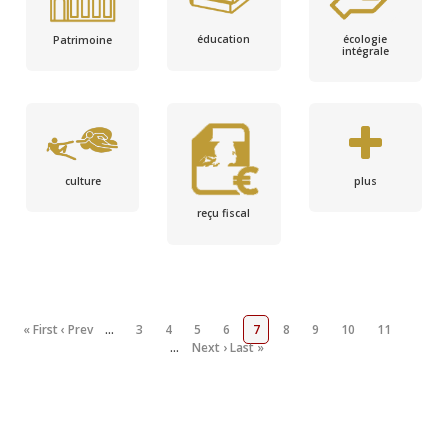
écologie
éducation
Patrimoine
intégrale
culture
plus
reçu fiscal
« First
‹ Prev
…
3
4
5
6
7
8
9
10
11
…
Next ›
Last »