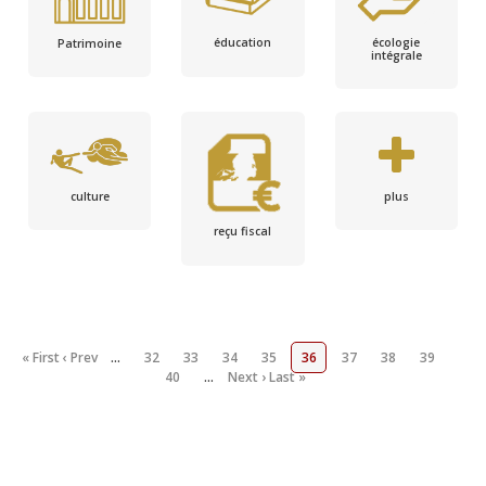
écologie
éducation
Patrimoine
intégrale
culture
plus
reçu fiscal
« First
‹ Prev
…
32
33
34
35
36
37
38
39
40
…
Next ›
Last »