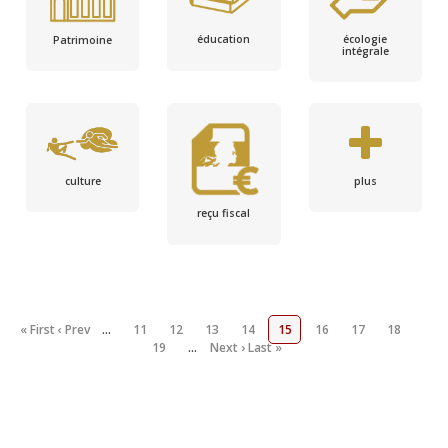
écologie
éducation
Patrimoine
intégrale
culture
plus
reçu fiscal
« First
‹ Prev
…
11
12
13
14
15
16
17
18
19
…
Next ›
Last »