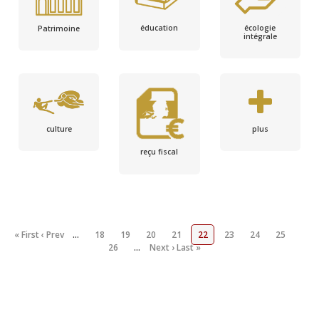
écologie
éducation
Patrimoine
intégrale
culture
plus
reçu fiscal
« First
‹ Prev
…
18
19
20
21
22
23
24
25
26
…
Next ›
Last »