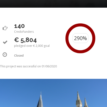
140
CredoFunders
€ 5,804
pledged over € 2,000 goal
Closed
This project was successful on 01/06/2020