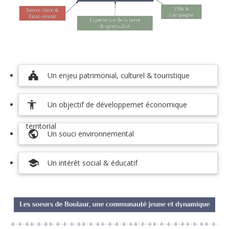
church
Un enjeu patrimonial, culturel & touristique
accessibility new
Un objectif de développemet économique
territorial
public
Un souci environnemental
school
Un intérêt social & éducatif