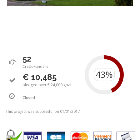
52
CredoFunders
€ 10,485
pledged over € 24,000 goal
Closed
This project was successful on 01/01/2017