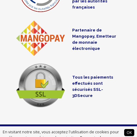
par les autorités
françaises
Partenaire de
Mangopay, Emetteur
de monnaie
électronique
Tous les paiements
effectués sont
sécurisés SSL-
3DSecure
CredoFunding is a crowdfunding intermediate registered at the
En visitant notre site, vous acceptez l'utilisation de cookies pour
OK
ORIAS under n° 14007012