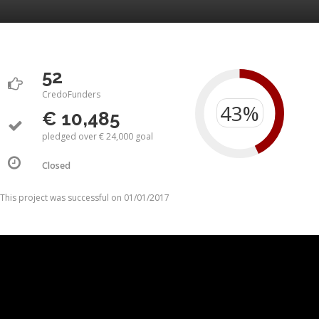
52
CredoFunders
€ 10,485
pledged over € 24,000 goal
Closed
This project was successful on 01/01/2017