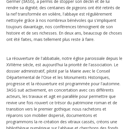
Germer (3ASG), a permis de stopper son déclin et de lui
rendre sa dignité; des centaines de pigeons ont été retirés de
la nef transformée en volière, l'abbaye est régulièrement
nettoyée grâce à nos nombreux bénévoles qui s'impliquent
toujours davantage, nos conférences témoignent de son
histoire et de ses richesses. En deux ans, beaucoup de choses
ont été faites, mais tellement plus reste à faire.
La réouverture de l'abbatiale, notre église paroissiale depuis le
XVIIème siècle, est aujourd'hui la priorité de l'association. Le
dossier administratif, piloté par la Mairie avec le Conseil
Départemental de l'Oise et les Monuments Historiques,
progresse et la réouverture est programmée pour l'automne.
3ASG suit activement, en concertation avec ces différents
acteurs, les travaux et agit en parallèle pour permettre que
revive une fois rouvert ce trésor du patrimoine roman et de
transition vers le premier gothique: nous rachetons et
réparons son mobilier dispersé, documentons et
programmons la re-création des vitraux cassés, créons une
bibliothèque numérique sur l'abbaye et cherchons des fonds