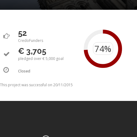
52
CredoFunders
€ 3,705
pledged over € 5,000 goal
Closed
This project was successful on 20/11/2015