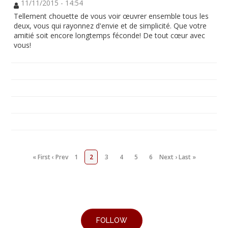
11/11/2015 - 14:54
Tellement chouette de vous voir œuvrer ensemble tous les
deux, vous qui rayonnez d'envie et de simplicité. Que votre
amitié soit encore longtemps féconde! De tout cœur avec
vous!
« First
‹ Prev
1
2
3
4
5
6
Next ›
Last »