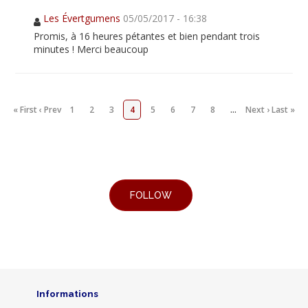
Les Évertgumens
05/05/2017 - 16:38
Promis, à 16 heures pétantes et bien pendant trois
minutes ! Merci beaucoup
« First
‹ Prev
1
2
3
4
5
6
7
8
…
Next ›
Last »
Informations