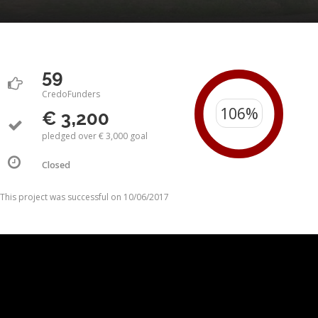
59
CredoFunders
€ 3,200
pledged over € 3,000 goal
Closed
This project was successful on 10/06/2017