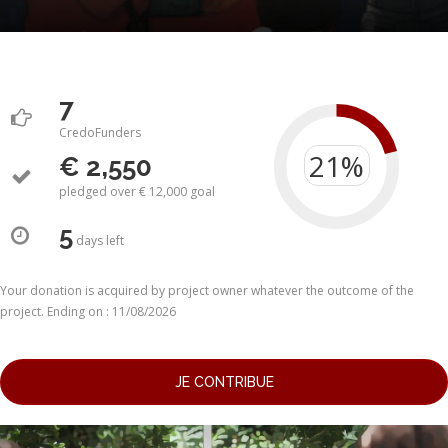
7
CredoFunders
€ 2,550
pledged over € 12,000 goal
5
days
left
Your donation is acquired by project owner whatever the outcome of the
project. Ending on : 11/08/2026
JE CONTRIBUE