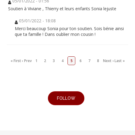
05/01/2022 - 01:56
Soutien à Viviane , Thierry et leurs enfants Sonia lejuste
05/01/2022 - 18:08
Merci beaucoup Sonia pour ton soutien. Sois bénie ainsi
que ta famille ! Dans oublier mon cousin !
« First
‹ Prev
1
2
3
4
5
6
7
8
Next ›
Last »