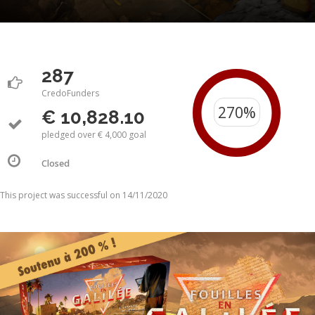
287
CredoFunders
€ 10,828.10
pledged over € 4,000 goal
Closed
This project was successful on 14/11/2020