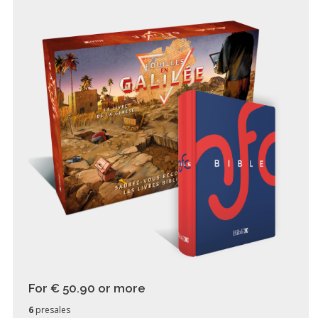
For € 50.90
or more
6
presales