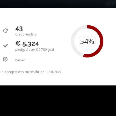
43
CredoFunders
€ 5,324
pledged over € 9,700 goal
Closed
This project was successful on 11/01/2022