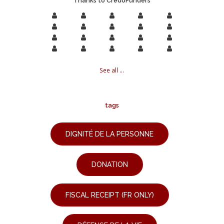
Thanks to CredoFunders
See all ...
tags
DIGNITÉ DE LA PERSONNE
DONATION
FISCAL RECEIPT (FR ONLY)