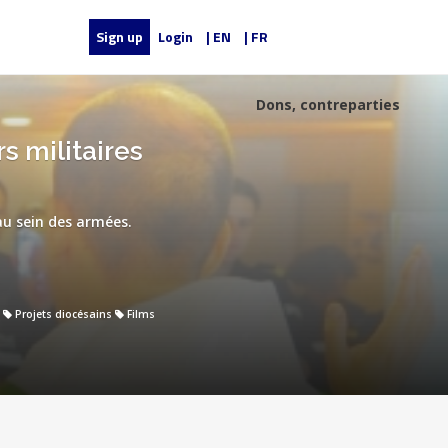
Sign up
Login
| EN
| FR
Dons, contreparties
s militaires
u sein des armées.
Projets diocésains
Films