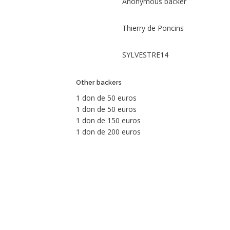
Anonymous backer
Donation
Rewards
Thierry de Poncins
Culture
&
creation
Evangelization
SYLVESTRE14
Catechese
Movie
Other backers
&
performance
1 don de 50 euros
Projets
1 don de 50 euros
diocésains
1 don de 150 euros
Films
1 don de 200 euros
Dons,
contreparties
Photo
Name
Dated
Description
Amount