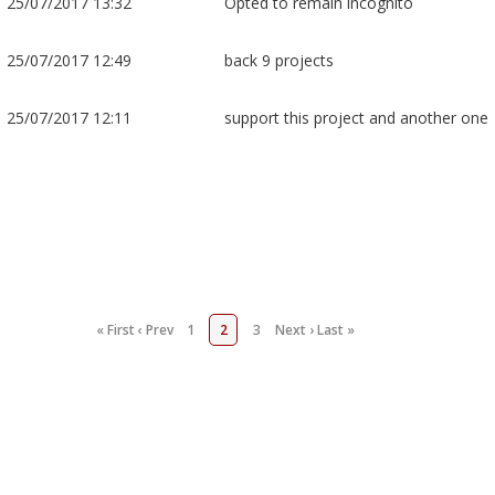
25/07/2017 13:32
Opted to remain incognito
25/07/2017 12:49
back 9 projects
25/07/2017 12:11
support this project and another one
« First
‹ Prev
1
2
3
Next ›
Last »