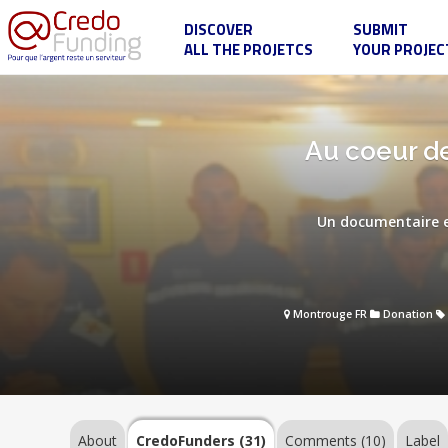
DISCOVER
SUBMIT
ALL THE PROJETCS
YOUR PROJEC
Au
coeur
de
nos
Armées
About
Au coeur de
-
Film
sur
les
aumôniers
Un documentaire e
militaires
CredoFunders
catholiques/
KTO
(31)
Comments
Montrouge FR
Donation
(10)
Label
About
CredoFunders
(31)
Comments (10)
Label