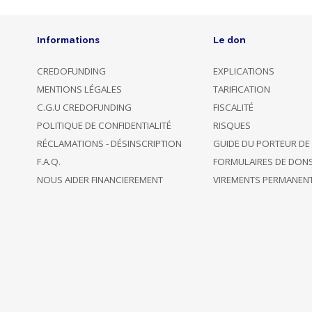
31/07/2017
back 4
€ 50
00:36
projects
Informations
Le don
CREDOFUNDING
EXPLICATIONS
Opted to
Anonymous
27/07/2017
remain
€ 200
MENTIONS LÉGALES
TARIFICATION
backer
18:44
incognito
C.G.U CREDOFUNDING
FISCALITÉ
POLITIQUE DE CONFIDENTIALITÉ
RISQUES
26/07/2017
back only
RÉCLAMATIONS - DÉSINSCRIPTION
GUIDE DU PORTEUR DE
€ 100
21:33
this project
F.A.Q.
FORMULAIRES DE DON
NOUS AIDER FINANCIEREMENT
VIREMENTS PERMANEN
26/07/2017
back 11
LOUTRELA
€ 20
16:32
projects
Opted to
Anonymous
26/07/2017
remain
€ 50
backer
09:04
incognito
support this