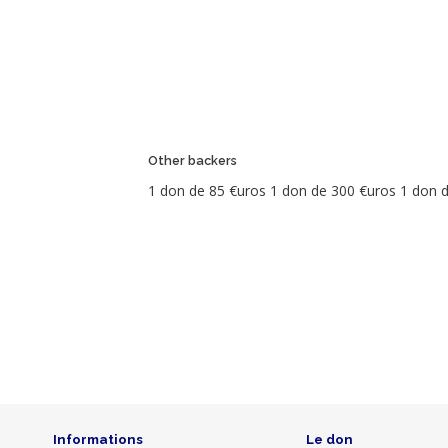
Evangelization
Prévente
Livres
et
édition
Culture
&
creation
Rewards
Other backers
Donation
1 don de 85 €uros 1 don de 300 €uros 1 don 
fiscal
receipt
(FR
only)
Dons
Photo
Name
Dated
Description
Amount
Informations
Le don