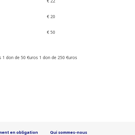
€ 22
€ 20
€ 50
s 1 don de 50 €uros 1 don de 250 €uros
ment en obligation
Qui sommes-nous