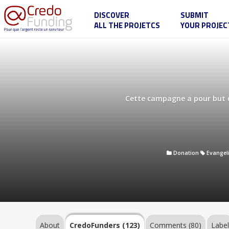
DISCOVER
SUBMIT
ALL THE PROJETCS
YOUR PROJEC
Sainte
Anne
en
bande
dessinée
About
Cette campagne a pour but de 
CredoFunders
(123)
Donation
Evangel
Comments
(80)
Label
About
CredoFunders
(123)
Comments (80)
Labe