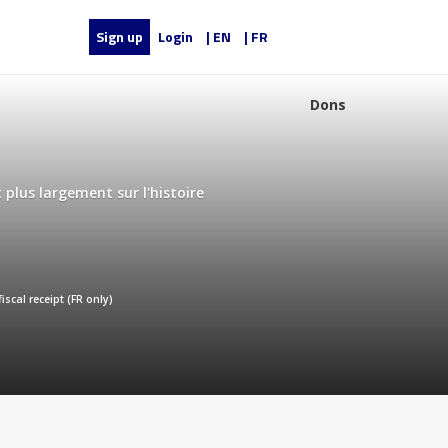
Sign up
Login
| EN
| FR
Dons
 plus largement sur l'histoire
fiscal receipt (FR only)