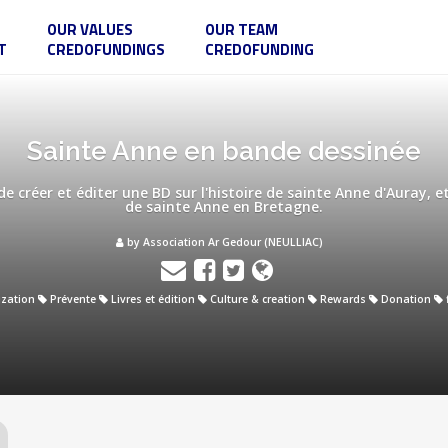
OUR VALUES
OUR TEAM
T
CREDOFUNDINGS
CREDOFUNDING
Sainte Anne en bande dessinée
créer et éditer une BD sur l'histoire de sainte Anne d'Auray, et
de sainte Anne en Bretagne.
by Association Ar Gedour (NEULLIAC)
ization
Prévente
Livres et édition
Culture & creation
Rewards
Donation
l