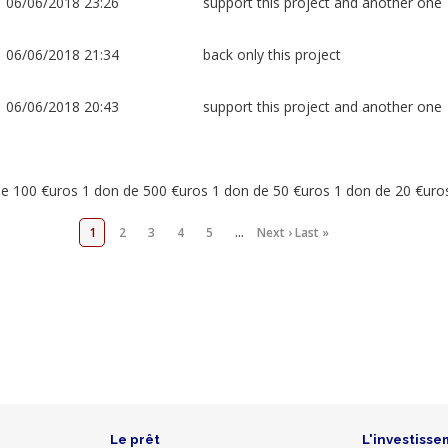
06/06/2018 23:26
support this project and another one
06/06/2018 21:34
back only this project
06/06/2018 20:43
support this project and another one
de 100 €uros 1 don de 500 €uros 1 don de 50 €uros 1 don de 20 €uro
1
2
3
4
5
…
Next ›
Last »
Le prêt
L'investisse