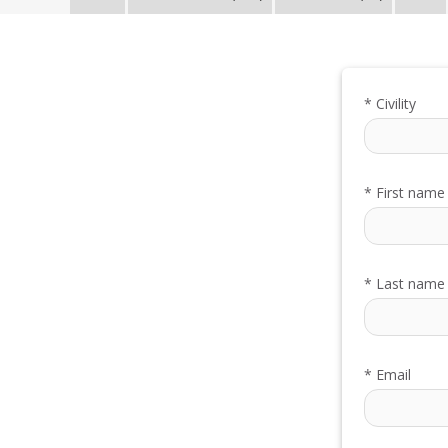
*
Civility
*
First name
*
Last name
*
Email