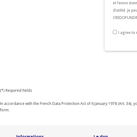
et l’envoi év
d’utilité. Je 
CREDOFUNDING
I agree t
(*) Required fields
In accordance with the French Data Protection Act of 6 January 1978 (Art. 34), 
form.
Informations
Le don