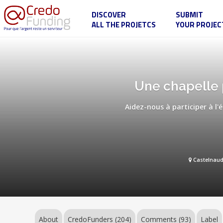
DISCOVER
SUBMIT
ALL THE PROJETCS
YOUR PROJEC
Une
chapelle
pour
le
4ème
Une chapelle 
régiment
étranger
de
Aidez-nous à participer à l'
Castelnaudary
Castelnaud
About
CredoFunders
(204)
Comments (93)
Label