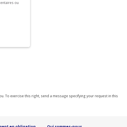
mentaires ou
you. To exercise this right, send a message specifying your request in this
ment en obligation
Qui sommes-nous