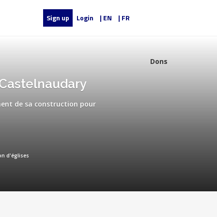
Sign up
Login
| EN
| FR
Dons
 Castelnaudary
ement de sa construction pour
on d'églises