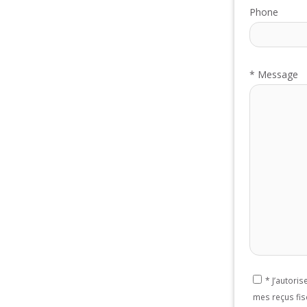
Phone
*
Message
*
J’autori
mes reçus fis