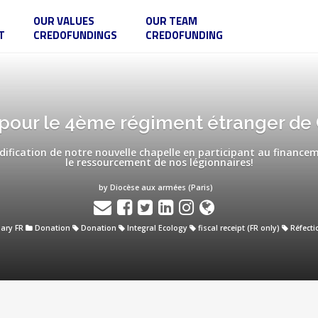
OUR VALUES
OUR TEAM
T
CREDOFUNDINGS
CREDOFUNDING
pour le 4ème régiment étranger de
édification de notre nouvelle chapelle en participant au financ
le ressourcement de nos légionnaires!
by Diocèse aux armées (Paris)
ary FR
Donation
Donation
Integral Ecology
fiscal receipt (FR only)
Réfecti