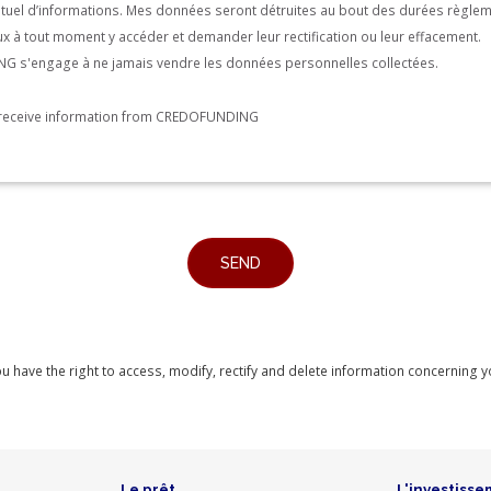
entuel d’informations. Mes données seront détruites au bout des durées règle
peux à tout moment y accéder et demander leur rectification ou leur effacement.
 s'engage à ne jamais vendre les données personnelles collectées.
o receive information from CREDOFUNDING
you have the right to access, modify, rectify and delete information concerning 
Le prêt
L'investisse