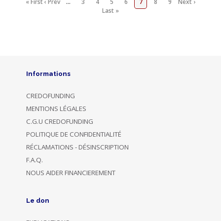
« First
‹ Prev
…
3
4
5
6
7
8
9
Next ›
Last »
Informations
CREDOFUNDING
MENTIONS LÉGALES
C.G.U CREDOFUNDING
POLITIQUE DE CONFIDENTIALITÉ
RÉCLAMATIONS - DÉSINSCRIPTION
F.A.Q.
NOUS AIDER FINANCIEREMENT
Le don