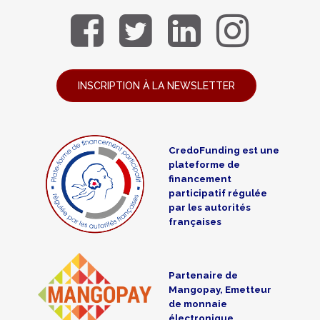
INSCRIPTION À LA NEWSLETTER
CredoFunding est une
plateforme de
financement
participatif régulée
par les autorités
françaises
Partenaire de
Mangopay, Emetteur
de monnaie
électronique