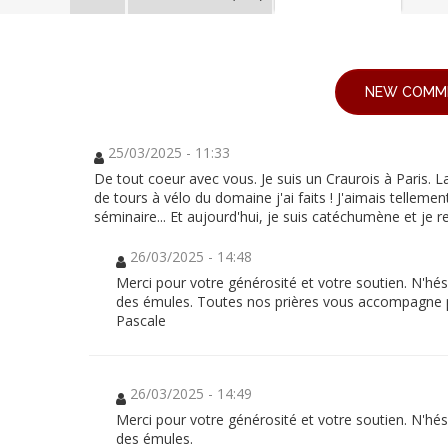
Diocèse
de
Fréjus-
Toulon
:
Diocèse
Replantons
NEW COMM
le
de
Domaine
de
Fréjus-
La
Castille
25/03/2025 - 11:33
Toulon
pour
De tout coeur avec vous. Je suis un Craurois à Paris. 
sa
:
mission
de tours à vélo du domaine j'ai faits ! J'aimais telleme
!
séminaire... Et aujourd'hui, je suis catéchumène et je re
Replantons
le
26/03/2025 - 14:48
Domaine
Merci pour votre générosité et votre soutien. N'hés
des émules. Toutes nos prières vous accompagne po
de
Pascale
La
Castille
26/03/2025 - 14:49
pour
Merci pour votre générosité et votre soutien. N'hés
sa
des émules.