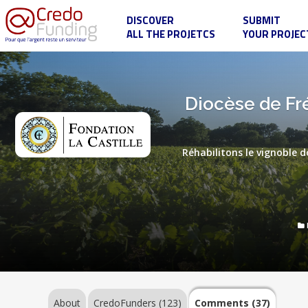
DISCOVER
SUBMIT
ALL THE PROJETCS
YOUR PROJEC
Diocèse
de
Fréjus-
Toulon
:
About
Diocèse de Fré
Replantons
le
Domaine
de
La
Réhabilitons le vignoble d
Castille
CredoFunders
pour
sa
(123)
mission
!
Comments
(37)
About
CredoFunders
(123)
Comments (37)