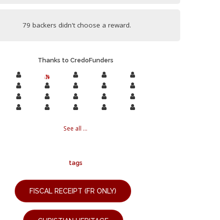
79 backers didn't choose a reward.
Thanks to CredoFunders
See all ...
tags
FISCAL RECEIPT (FR ONLY)