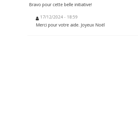
de
Bravo pour cette belle initiative!
tours
à
17/12/2024 - 18:59
vélo
du
Merci pour votre aide. Joyeux Noël
domaine
j'ai
faits
!
J'aimais
tellement
m'asseoir
au
bord
du
bassin
devant
le
séminaire...
Et
aujourd'hui,
je
suis
catéchumène