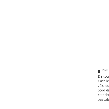
25/0
De tout
Castil
vélo du
bord du
catéchu
pascale