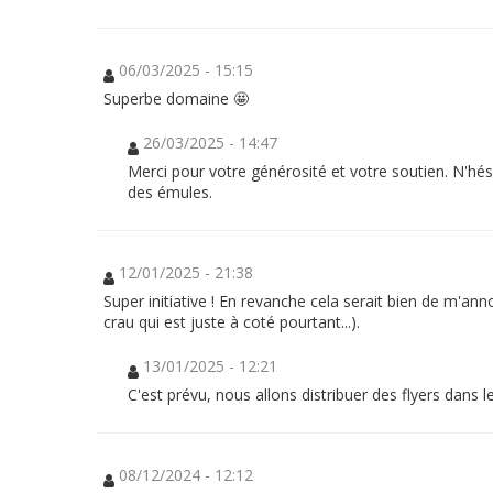
mission
!
06/03/2025 - 15:15
Réhabilitons
Superbe domaine 🤩
le
vignoble
dont
26/03/2025 - 14:47
les
fruits
Merci pour votre générosité et votre soutien. N'hés
permettent
des émules.
de
remplir
la
mission
d’accueil
12/01/2025 - 21:38
du
séminaire
Super initiative ! En revanche cela serait bien de m'ann
et
de
crau qui est juste à coté pourtant...).
formation
des
jeunes
13/01/2025 - 12:21
adultes
C'est prévu, nous allons distribuer des flyers dans 
by
François
Touvet
08/12/2024 - 12:12
(SOLLIES-
VILLE)