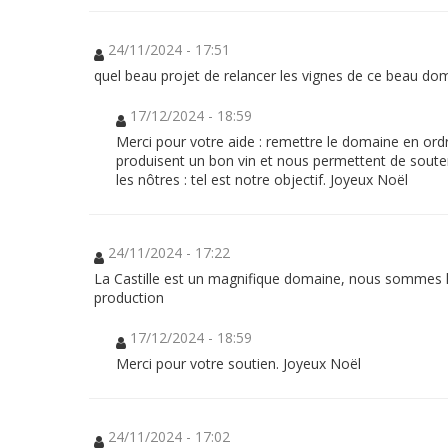
25/03/2025
24/11/2024 - 17:51
-
quel beau projet de relancer les vignes de ce beau dom
11:33
De
17/12/2024 - 18:59
tout
Merci pour votre aide : remettre le domaine en ord
coeur
produisent un bon vin et nous permettent de souteni
avec
les nôtres : tel est notre objectif. Joyeux Noël
vous.
Je
suis
un
24/11/2024 - 17:22
Craurois
La Castille est un magnifique domaine, nous sommes h
à
production
Paris.
La
17/12/2024 - 18:59
Castille
c'est
Merci pour votre soutien. Joyeux Noël
toute
mon
adolescence:
combien
24/11/2024 - 17:02