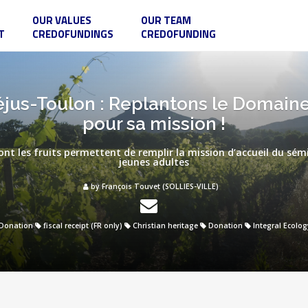
OUR VALUES
OUR TEAM
T
CREDOFUNDINGS
CREDOFUNDING
jus-Toulon : Replantons le Domaine
pour sa mission !
ont les fruits permettent de remplir la mission d’accueil du sé
jeunes adultes
by François Touvet (SOLLIES-VILLE)
Donation
fiscal receipt (FR only)
Christian heritage
Donation
Integral Ecolog