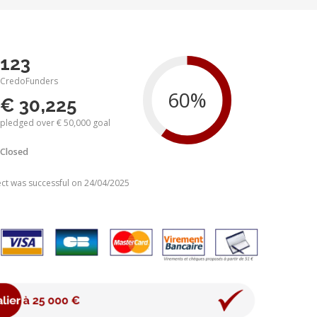
123
CredoFunders
€ 30,225
pledged over € 50,000 goal
Closed
ect was successful on 24/04/2025