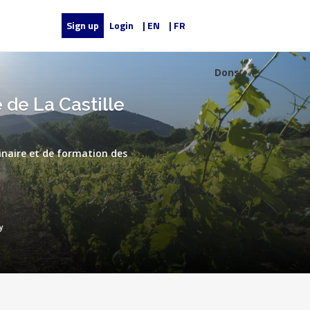
Sign up
Login
| EN
| FR
Dons
 de La Castille
minaire et de formation des
y