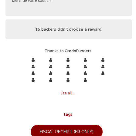
Merci de votre soutien !
16 backers didn't choose a reward.
Thanks to CredoFunders
See all ...
tags
FISCAL RECEIPT (FR ONLY)