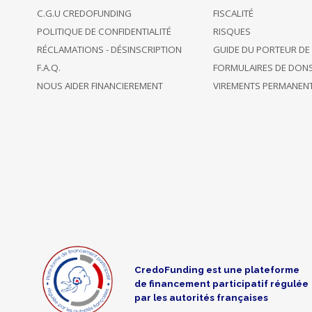
02/09/2020
back only
C.G.U CREDOFUNDING
FISCALITÉ
€ 20
16:40
this project
POLITIQUE DE CONFIDENTIALITÉ
RISQUES
RÉCLAMATIONS - DÉSINSCRIPTION
GUIDE DU PORTEUR DE
02/09/2020
back only
F.A.Q.
FORMULAIRES DE DON
Léa L
€ 20
12:06
this project
NOUS AIDER FINANCIEREMENT
VIREMENTS PERMANEN
01/09/2020
back 34
€ 100
15:38
projects
31/08/2020
back only
€ 30
14:54
this project
support this
31/08/2020
project and
€ 100
12:05
another one
CredoFunding est une plateforme
de financement participatif régulée
support this
31/08/2020
par les autorités françaises
project and
€ 20
10:13