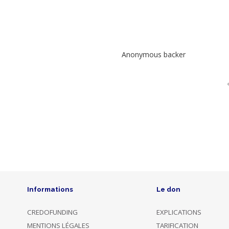
Rewards
Ecologie
intégrale
Dons,
Anonymous backer
contreparties
Photo
Name
Dated
Description
Amount
05/09/2020
back only
€ 30
17:09
this project
Opted to
Informations
Le don
Anonymous
04/09/2020
remain
€ 50
backer
17:38
incognito
CREDOFUNDING
EXPLICATIONS
MENTIONS LÉGALES
TARIFICATION