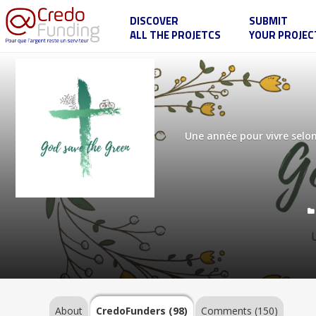
DISCOVER
SUBMIT
ALL THE PROJETCS
YOUR PROJEC
God
save
the
green
About
Une année pour vivre selon 
CredoFunders
(98)
Comments
(150)
About
CredoFunders
(98)
Comments (150)