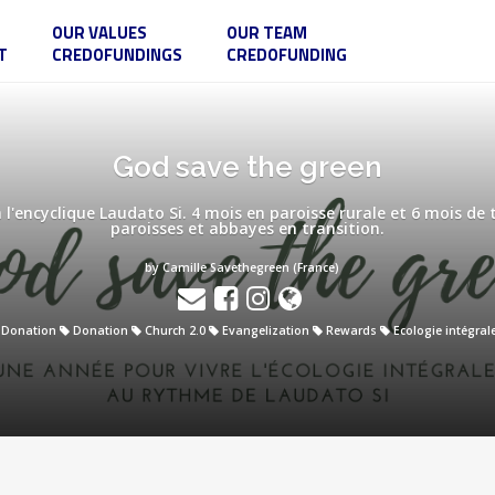
OUR VALUES
OUR TEAM
T
CREDOFUNDINGS
CREDOFUNDING
God save the green
l'encyclique Laudato Si. 4 mois en paroisse rurale et 6 mois de 
paroisses et abbayes en transition.
by Camille Savethegreen (France)
Donation
Donation
Church 2.0
Evangelization
Rewards
Ecologie intégral