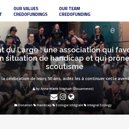
OUR VALUES
OUR TEAM
T
CREDOFUNDINGS
CREDOFUNDING
 du Large : une association qui favo
situation de handicap et qui prône
scoutisme
 la célébration de leurs 50 ans, aidez les à continuer cette avent
by Anne-Marie Stéphan (Douarnenez)
Donation
Handicap
Ecologie intégrale
Integral Ecology