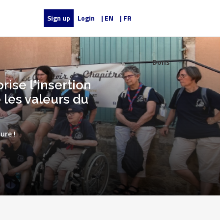
Sign up
Login
| EN
| FR
Dons
rise l'insertion
 les valeurs du
ure !