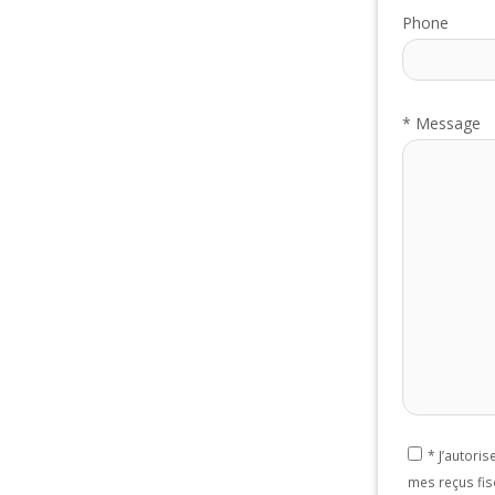
Phone
*
Message
*
J’autori
mes reçus fis