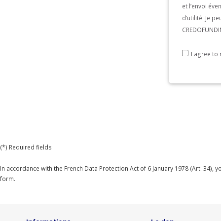
et l’envoi év
d’utilité. Je 
CREDOFUNDING
I agree t
(*) Required fields
In accordance with the French Data Protection Act of 6 January 1978 (Art. 34), 
form.